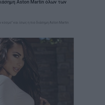
διάσημη Aston Martin όλων των
ν κόσμο” και ίσως η πιο διάσημη Aston Martin