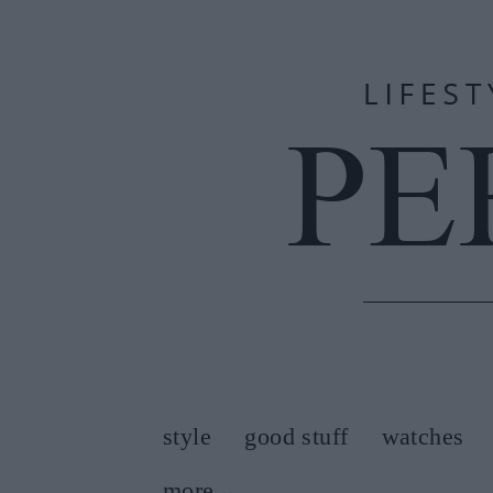
style
good stuff
watches
more