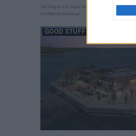
Ταξιδέψτε στα άκρα της Γης στην κορυφή της πο
συνδέεται γενικά με…
GOOD STUFF