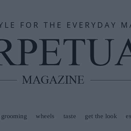
grooming
wheels
taste
get the look
e