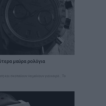
λύτερα μαύρα ρολόγια
άση και σκοπεύουν να μείνουν για καιρό… Το