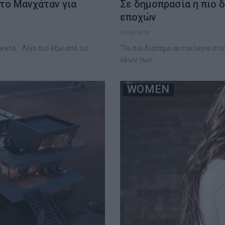
 το Μανχάταν για
Σε δημοπρασία η πιο 
εποχών
15/06/2019
ρκετό… Λίγο πιο έξω από τις
“Το πιο διάσημο αυτοκίνητο στο
όλων των…
WOMEN