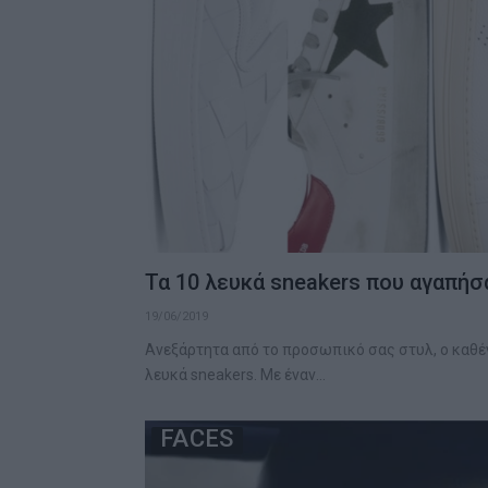
Τα 10 λευκά sneakers που αγαπήσ
19/06/2019
Ανεξάρτητα από το προσωπικό σας στυλ, ο καθέν
λευκά sneakers. Με έναν…
FACES