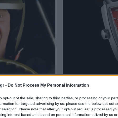
ν
Το νέο Monaco της TA
gr -
Do Not Process My Personal Information
στόμα ανοιχτό!
17/06/2019
Cry Baby Killer”, ο Τζακ
to opt-out of the sale, sharing to third parties, or processing of your per
formation for targeted advertising by us, please use the below opt-out s
Δεν χρειάζεται να σας υπενθυμί
r selection. Please note that after your opt-out request is processed y
επέτειο του πιο…
eing interest-based ads based on personal information utilized by us or