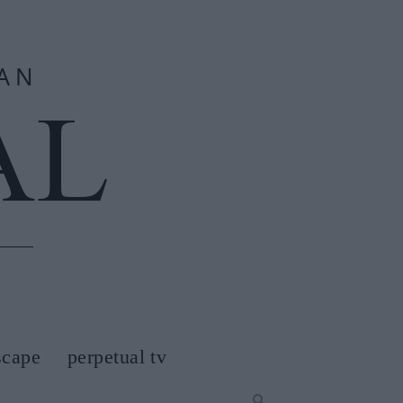
scape
perpetual tv