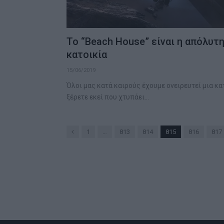
Το “Beach House” είναι η απόλυτ
κατοικία
15/06/2019
Όλοι μας κατά καιρούς έχουμε ονειρευτεί μια κα
ξέρετε εκεί που χτυπάει…
Previous
1
…
813
814
815
816
817