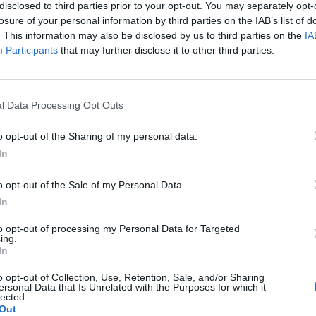
disclosed to third parties prior to your opt-out. You may separately opt-
TASTE
losure of your personal information by third parties on the IAB’s list of
. This information may also be disclosed by us to third parties on the
IA
Participants
that may further disclose it to other third parties.
l Data Processing Opt Outs
o opt-out of the Sharing of my personal data.
In
o opt-out of the Sale of my Personal Data.
In
to opt-out of processing my Personal Data for Targeted
ing.
In
να απίστευτο mega-
Μακαρονάδα με θαλασ
o opt-out of Collection, Use, Retention, Sale, and/or Sharing
ersonal Data that Is Unrelated with the Purposes for which it
17/06/2019
lected.
Out
Δεν υπάρχει τίποτα πιο ωραίο τ