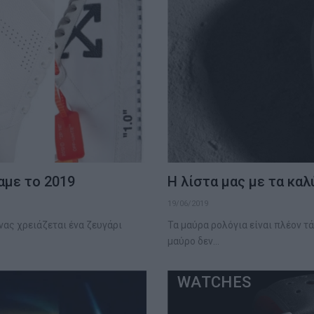
αμε το 2019
Η λίστα μας με τα κα
19/06/2019
ας χρειάζεται ένα ζευγάρι
Τα μαύρα ρολόγια είναι πλέον τ
μαύρο δεν…
WATCHES