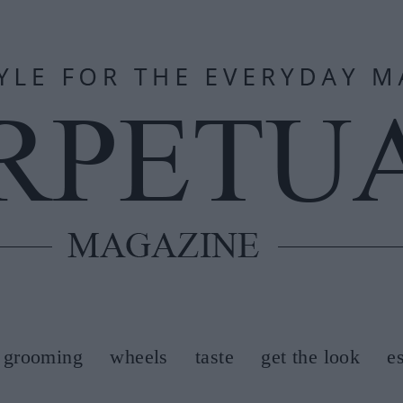
grooming
wheels
taste
get the look
e