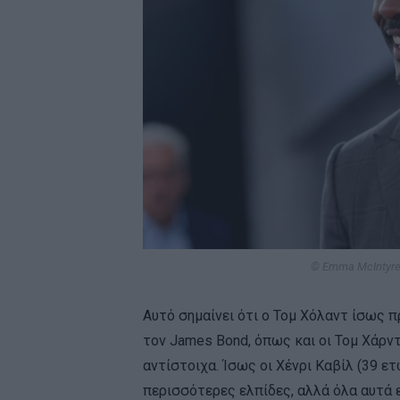
© Emma McIntyre 
Αυτό σημαίνει ότι ο Τομ Χόλαντ ίσως π
τον James Bond, όπως και οι Τομ Χάρντι
αντίστοιχα. Ίσως οι Χένρι Καβίλ (39 ετ
περισσότερες ελπίδες, αλλά όλα αυτά ε