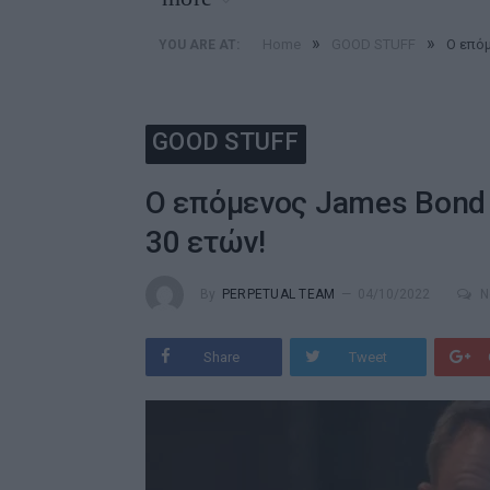
»
»
Home
GOOD STUFF
Ο επόμ
YOU ARE AT:
GOOD STUFF
Ο επόμενος James Bond 
30 ετών!
By
PERPETUAL TEAM
04/10/2022
N
Share
Tweet