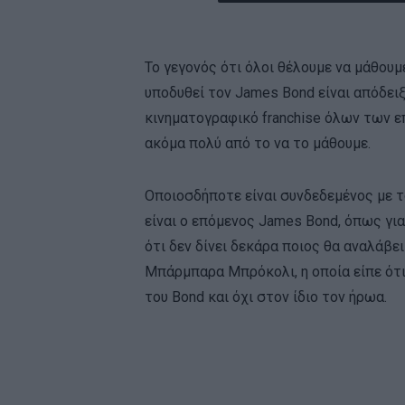
Το γεγονός ότι όλοι θέλουμε να μάθουμ
υποδυθεί τον James Bond είναι απόδει
κινηματογραφικό franchise όλων των ε
ακόμα πολύ από το να το μάθουμε.
Οποιοσδήποτε είναι συνδεδεμένος με το
είναι ο επόμενος James Bond, όπως γι
ότι δεν δίνει δεκάρα ποιος θα αναλάβε
Μπάρμπαρα Μπρόκολι, η οποία είπε ότι
του Bond και όχι στον ίδιο τον ήρωα.