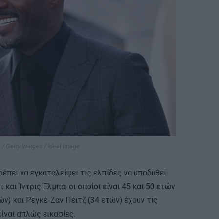
/ Getty Images / Ideal Image
ρέπει να εγκαταλείψει τις ελπίδες να υποδυθεί
 και Ίντρις Έλμπα, οι οποίοι είναι 45 και 50 ετών
ών) και Ρεγκέ-Ζαν Πέιτζ (34 ετών) έχουν τις
ίναι απλώς εικασίες.