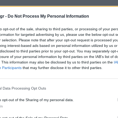
gr -
Do Not Process My Personal Information
to opt-out of the sale, sharing to third parties, or processing of your per
formation for targeted advertising by us, please use the below opt-out s
r selection. Please note that after your opt-out request is processed y
eing interest-based ads based on personal information utilized by us or
disclosed to third parties prior to your opt-out. You may separately opt-
losure of your personal information by third parties on the IAB’s list of
αν για τον επόμενο James Bond: “Ποιος
. This information may also be disclosed by us to third parties on the
IA
ι”
Participants
that may further disclose it to other third parties.
με την Μπρόκολι πήραμε και από τον επίσης
l Data Processing Opt Outs
ικλ Τζ. Γουίλσον, ο οποίος μίλησε στο Deadline
ο 007 δεν έχει ξεκινήσει ακόμα, “ανεξάρτητα από
o opt-out of the Sharing of my personal data.
In