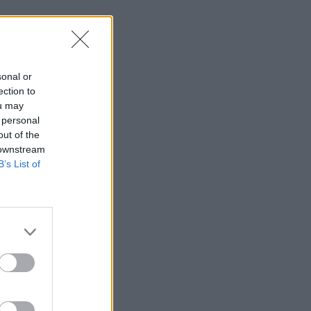
sonal or
ection to
ou may
 personal
out of the
 downstream
B’s List of