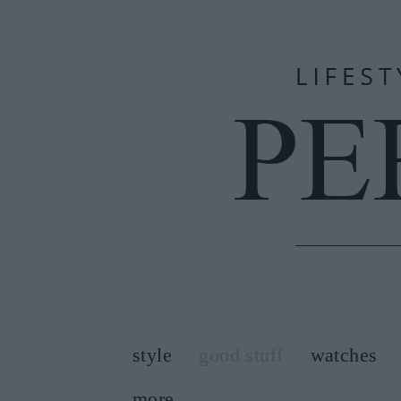
style
good stuff
watches
more