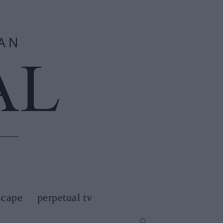
scape
perpetual tv