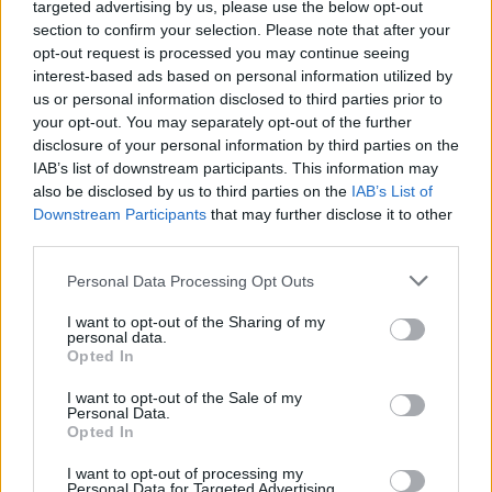
targeted advertising by us, please use the below opt-out
SHARE.
section to confirm your selection. Please note that after your
Twitter
Facebook
Google+
Pinterest
LinkedIn
opt-out request is processed you may continue seeing
Tumblr
Email
interest-based ads based on personal information utilized by
us or personal information disclosed to third parties prior to
related
posts
your opt-out. You may separately opt-out of the further
disclosure of your personal information by third parties on the
IAB’s list of downstream participants. This information may
also be disclosed by us to third parties on the
IAB’s List of
Downstream Participants
that may further disclose it to other
third parties.
Personal Data Processing Opt Outs
I want to opt-out of the Sharing of my
personal data.
Opted In
I want to opt-out of the Sale of my
Personal Data.
Opted In
Η lager επιστρέφει στο προσκήνιο: Γιατί οι πιο
ανάλαφρες μπίρες κερδίζουν το ελληνικό καλοκαίρι
I want to opt-out of processing my
Personal Data for Targeted Advertising.