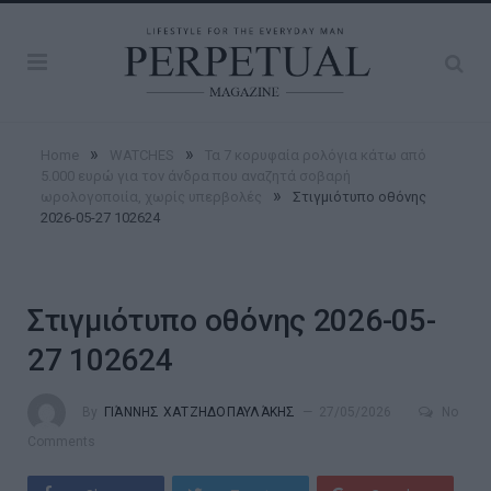
»
»
Home
WATCHES
Τα 7 κορυφαία ρολόγια κάτω από
5.000 ευρώ για τον άνδρα που αναζητά σοβαρή
»
ωρολογοποιία, χωρίς υπερβολές
Στιγμιότυπο οθόνης
2026-05-27 102624
Στιγμιότυπο οθόνης 2026-05-
27 102624
By
ΓΙΆΝΝΗΣ ΧΑΤΖΗΔΟΠΑΥΛΆΚΗΣ
27/05/2026
No
Comments