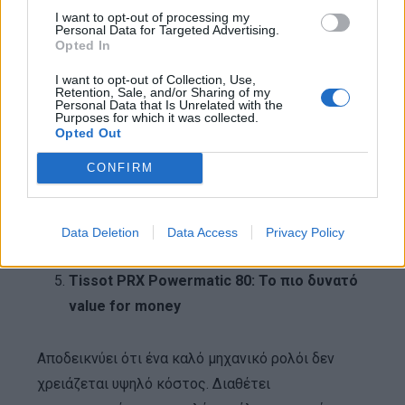
I want to opt-out of processing my
Personal Data for Targeted Advertising.
Opted In
I want to opt-out of Collection, Use,
Retention, Sale, and/or Sharing of my
Η δομή του είναι τετράγωνη, κάτι που αλλάζει
Personal Data that Is Unrelated with the
Purposes for which it was collected.
σημαντικά την αίσθηση στον καρπό σε σχέση με
Opted Out
τα κλασικά στρογγυλά ρολόγια.
CONFIRM
Αξίζει να γνωρίζεις: το Santos είναι πρωτίστως
αντικείμενο σχεδίασης και λιγότερο “εργαλείο”.
Data Deletion
Data Access
Privacy Policy
Tissot PRX Powermatic 80: Το πιο δυνατό
value for money
Αποδεικνύει ότι ένα καλό μηχανικό ρολόι δεν
χρειάζεται υψηλό κόστος. Διαθέτει