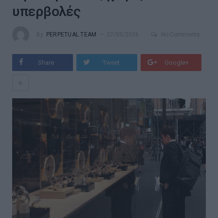
υπερβολές
By
PERPETUAL TEAM
27/05/2026
No Comments
Share
Tweet
Google+
+