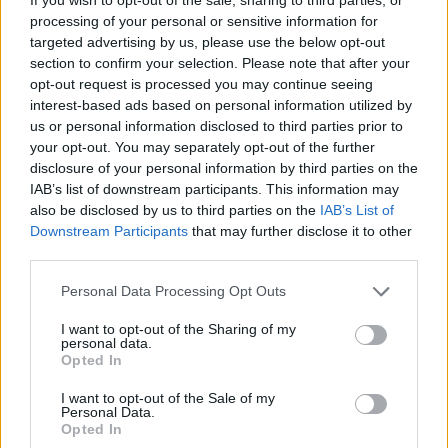
Δημιουργήθηκε στις αρχές του 20ού αιώνα και
processing of your personal or sensitive information for
σήμερα διαθέτει αυτόματο μηχανισμό, καλή
targeted advertising by us, please use the below opt-out
αντοχή στο νερό και ισχυρή αντιμαγνητική
section to confirm your selection. Please note that after your
προστασία.
opt-out request is processed you may continue seeing
interest-based ads based on personal information utilized by
us or personal information disclosed to third parties prior to
Η ατσάλινη μεγάλη έκδοση ξεπερνά πλέον το όριο
your opt-out. You may separately opt-out of the further
disclosure of your personal information by third parties on the
των 5.000 ευρώ, επομένως πιο ρεαλιστικές
IAB’s list of downstream participants. This information may
επιλογές είναι η μεσαία έκδοση ή ένα προσεκτικά
also be disclosed by us to third parties on the
IAB’s List of
επιλεγμένο μεταχειρισμένο.
Downstream Participants
that may further disclose it to other
third parties.
Personal Data Processing Opt Outs
I want to opt-out of the Sharing of my
personal data.
Opted In
I want to opt-out of the Sale of my
Personal Data.
Opted In