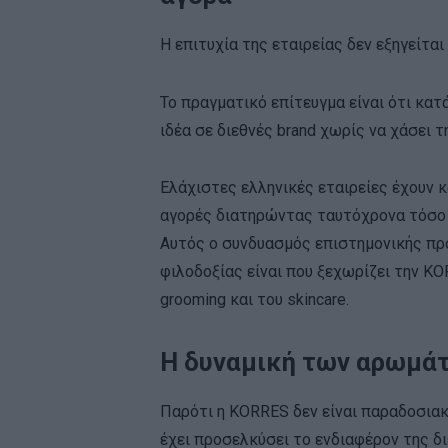
Η επιτυχία της εταιρείας δεν εξηγείτα
Το πραγματικό επίτευγμα είναι ότι κατ
ιδέα σε διεθνές brand χωρίς να χάσει 
Ελάχιστες ελληνικές εταιρείες έχουν 
αγορές διατηρώντας ταυτόχρονα τόσο 
Αυτός ο συνδυασμός επιστημονικής προ
φιλοδοξίας είναι που ξεχωρίζει την K
grooming και του skincare.
Η δυναμική των αρωμά
Παρότι η KORRES δεν είναι παραδοσιακ
έχει προσελκύσει το ενδιαφέρον της δι