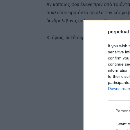
Αν κάποιος σου έλεγε πριν από τριάντα
πουλούσε προϊόντα σε όλο τον κόσμο β
δενδρολίβανο, πιθανότατα θα γελούσες
perpetual.
Κι όμως, αυτό ακριβώς συνέβη.
If you wish 
sensitive in
confirm you
continue se
information 
further disc
participants
Downstream 
Persona
I want t