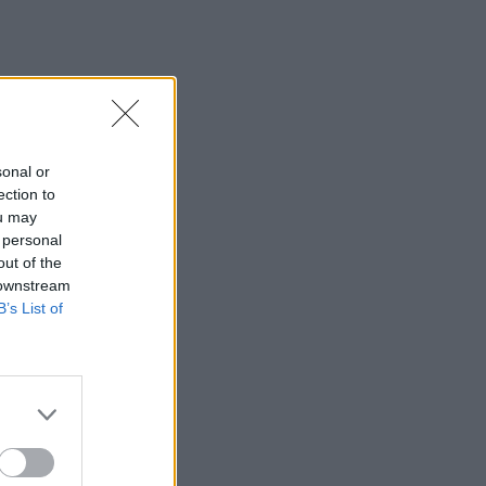
sonal or
ection to
ou may
 personal
out of the
 downstream
B’s List of