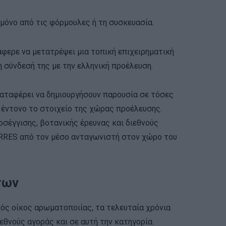
ι μόνο από τις φόρμουλες ή τη συσκευασία.
άφερε να μετατρέψει μια τοπική επιχειρηματική
τη σύνδεσή της με την ελληνική προέλευση.
καταφέρει να δημιουργήσουν παρουσία σε τόσες
έντονο το στοιχείο της χώρας προέλευσης.
σέγγισης, βοτανικής έρευνας και διεθνούς
ORRES από τον μέσο ανταγωνιστή στον χώρο του
των
ός οίκος αρωματοποιίας, τα τελευταία χρόνια
εθνούς αγοράς και σε αυτή την κατηγορία.