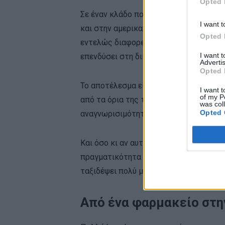
Opted 
Σε έναν κλάδο που χτίστηκε πάνω στη 
I want t
και στην αμερικανική δύναμη του marke
Opted 
εντελώς διαφορετική διαδρομή. Αντί ν
I want 
επενδύσει στη δική της.
Advertis
Opted 
Το αποτέλεσμα είναι ένα από τα ελάχι
I want t
of my P
από τα όρια της τοπικής αγοράς και ν
was col
Opted 
αναγνωρισιμότητα.
Και όσο κι αν αυτό ακούγεται σαν επιχε
πραγματικότητα είναι κάτι πιο ενδιαφέ
ταξιδέψει πολύ μακριά όταν ξέρει ακρι
Από ένα φαρμακείο στη