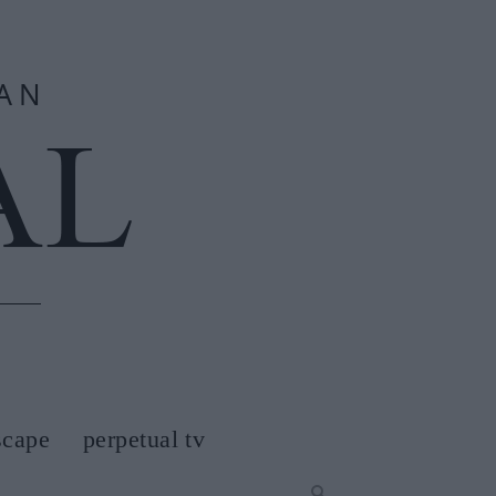
scape
perpetual tv