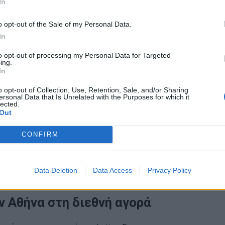
In
γαλλική αρωματοποιία, στην ιταλική αισθητική
o opt-out of the Sale of my Personal Data.
ting, η KORRES κατάφερε να ακολουθήσει μια
In
α δανειστεί ταυτότητα από αλλού, επέλεξε να
to opt-out of processing my Personal Data for Targeted
ing.
In
στα ελληνικά brands που κατάφεραν να ξεφύγουν
o opt-out of Collection, Use, Retention, Sale, and/or Sharing
ersonal Data that Is Unrelated with the Purposes for which it
α αποκτήσουν πραγματική διεθνή
lected.
Out
CONFIRM
ιρηματική ιστορία επιτυχίας, στην
ρον: η απόδειξη ότι ένα προϊόν μπορεί να
Data Deletion
Data Access
Privacy Policy
βώς από πού ξεκίνησε.
ν Αθήνα στη διεθνή αγορά