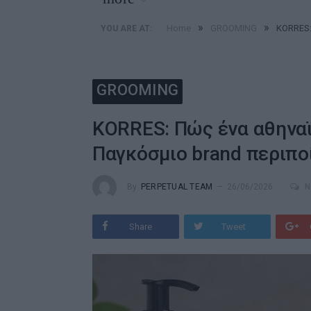
»
»
Home
GROOMING
KORRES:
YOU ARE AT:
GROOMING
KORRES: Πώς ένα αθηναϊ
Παγκόσμιο brand περιπο
By
PERPETUAL TEAM
26/06/2026
N
Share
Tweet