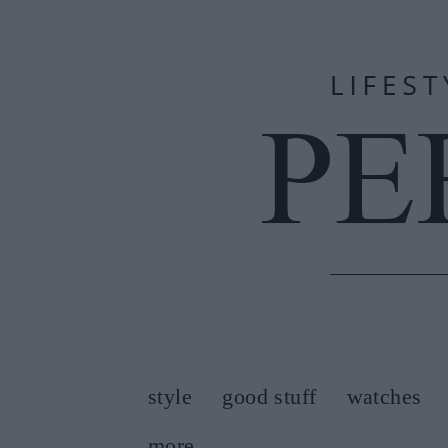
style
good stuff
watches
more