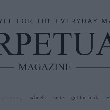
grooming
wheels
taste
get the look
e