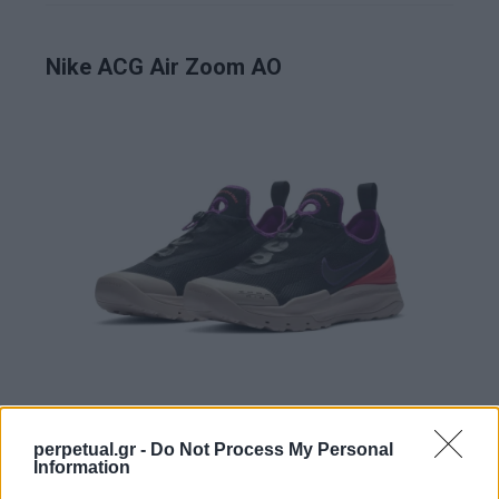
Nike ACG Air Zoom AO
perpetual.gr -
Do Not Process My Personal
Information
Nike ISPA Overreact Flyknit