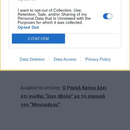
το ξανασκεφτεί. “Είπα, ‘Ω, γιατί νόμιζα… ξέρεις,
I want to opt-out of Collection, Use,
είμαι πραγματικά έτοιμος. Θα μπορούσα να κάνω
Retention, Sale, and/or Sharing of my
Personal Data that Is Unrelated with the
άλλη μια οντισιόν για να το αποδείξω; Γιατί ξέρω
Purposes for which it was collected.
Opted Out
ακόμα περισσότερα τώρα από ό,τι όταν πήρα τον
ρόλο. Και Απάντησε: ‘Όχι, δεν θα συμβεί'”.
CONFIRM
Με πληροφορίες από The Independent
Data Deletion
Data Access
Privacy Policy
Διαβάστε επίσης:
Ο Ράσελ Κρόου λέει
ότι νιώθει “λίγο άβολα” με το σίκουελ
του “Μονομάχου”