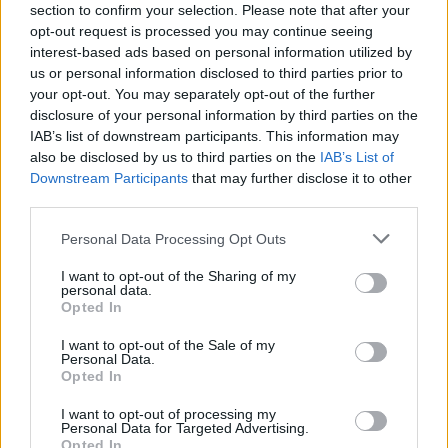
section to confirm your selection. Please note that after your
πάω και στο στρατό για λίγο. Απέκτησα όση
opt-out request is processed you may continue seeing
περισσότερη εμπειρία μπορούσα. Πραγματικά
interest-based ads based on personal information utilized by
γέμισα τετράδια. Ήμουν έτοιμος για τον
us or personal information disclosed to third parties prior to
your opt-out. You may separately opt-out of the further
χαρακτήρα. Και μετά, μια μέρα διάβασα στην
disclosure of your personal information by third parties on the
εφημερίδα, ΄’Ο Όλιβερ Στόουν κάνει αυτή την
IAB’s list of downstream participants. This information may
ταινία με τον Τομ Μπέρεντζερ και τον Γουίλεμ
also be disclosed by us to third parties on the
IAB’s List of
Downstream Participants
that may further disclose it to other
Νταφόε”, ανέφερε ο ηθοποιός.
third parties.
Personal Data Processing Opt Outs
Ο Μόρτενσεν είπε ότι τηλεφώνησε αμέσως στον
Στόουν για να τον ρωτήσει τι συμβαίνει, με τον
I want to opt-out of the Sharing of my
personal data.
σκηνοθέτη να του απαντά ότι η ταινία έχει πλέον
Opted In
“μεγαλύτερο προϋπολογισμό” και ότι θέλουν έναν
I want to opt-out of the Sale of my
πιο διάσημο ηθοποιό.
Personal Data.
Opted In
Ο Μόρτενσεν, μη θέλοντας να πάει χαμένη η αξία
I want to opt-out of processing my
Personal Data for Targeted Advertising.
της έρευνας του έτους, ζήτησε από τον Στόουν να
Opted In