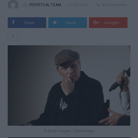
By
PERPETUAL TEAM
12/06/2024
No Comments
Share
Tweet
Google+
+
© Getty Images / Ideal Image