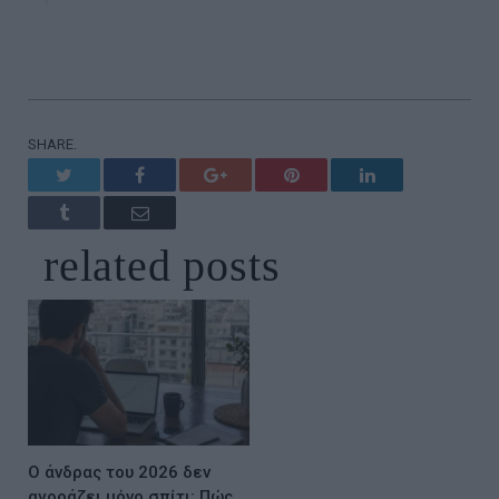
SHARE.
Twitter
Facebook
Google+
Pinterest
LinkedIn
Tumblr
Email
related
posts
Ο άνδρας του 2026 δεν
αγοράζει μόνο σπίτι: Πώς