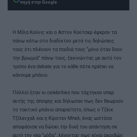
πηγή στην Google
H Μίλα Κούνις και o Αστον Κούτσερ έφεραν τα
πάνω κάτω στο διαδίκτυο μετά τις δηλώσεις
τους ότι πλένουν τα παιδιά τους “μόνο όταν δουν
την βρωμιά” πάνω τους, ξεκινώντας με αυτό τον
τρόπο ένα debate για το κάθε πότε πρέπει να
κάνουμε μπάνιο.
Πόλλοί ήταν οι celebrities που τάχτηκαν υπερ
αυτής της άποψης και δήλωσαν πως δεν θεωρούν
το τακτικό μπάνιο απαραίτητο, όπως ο Τζέικ
Τζίλενχαλ και η Κίρστεν Μπελ, ένας ωστόσο
αποφάσισε να δώσει την δική του απάντηση σε
αυτή την νέα “μόδα”, λέγοντας πως είναι ακριβώς