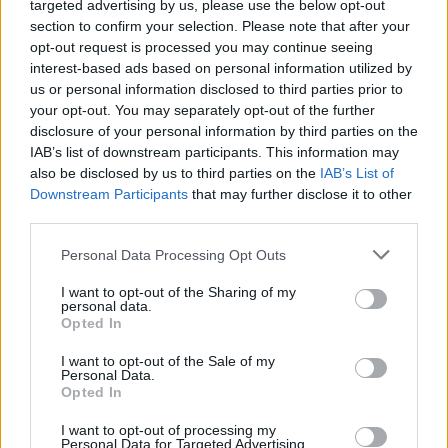
targeted advertising by us, please use the below opt-out
work.
section to confirm your selection. Please note that after your
Face wash, body wash, exfoliate and I
opt-out request is processed you may continue seeing
interest-based ads based on personal information utilized by
sing (off key) in the shower 🧼 🎶
us or personal information disclosed to third parties prior to
https://t.co/iE6ZPhrthL
your opt-out. You may separately opt-out of the further
disclosure of your personal information by third parties on the
IAB’s list of downstream participants. This information may
— Dwayne Johnson (@TheRock)
August
also be disclosed by us to third parties on the
IAB’s List of
7, 2021
Downstream Participants
that may further disclose it to other
third parties.
Ο ηθοποιός απάντησε αργότερα σε έναν χρήστη
Personal Data Processing Opt Outs
του Twitter που υποστήριζε ότι το να κάνεις
I want to opt-out of the Sharing of my
personal data.
ντους τρεις φορές την ημέρα είναι πιο περίεργο
Opted In
από το να μην κάνεις καθόλου, γράφοντας:
I want to opt-out of the Sale of my
“Τίποτα περίεργο σε αυτό φίλε μου. Γυμνάζομαι
Personal Data.
Opted In
δύο φορές την ημέρα και στην συνέχεια πηγαίνω
στην δουλειά για 12 ώρες. Κάνω ντούς τρείς
I want to opt-out of processing my
Personal Data for Targeted Advertising.