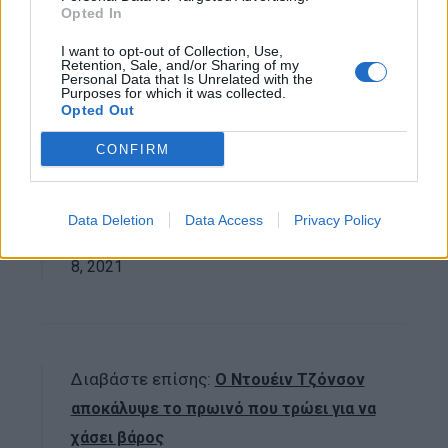
φορές. Εύκολα να το καταλάβει κανείς.”
Opted In
I want to opt-out of Collection, Use,
Nothing weird about this, my friend.
Retention, Sale, and/or Sharing of my
Personal Data that Is Unrelated with the
I workout twice a day and then I go to
Purposes for which it was collected.
Opted Out
work for 12+ hours.
I shower 3xs.
CONFIRM
Easy to understand.
Data Deletion
Data Access
Privacy Policy
— Dwayne Johnson (@TheRock)
August
8, 2021
Διαβάστε επίσης:
Ο Ντουέιν Τζόνσον
αποκάλυψε το πρωινό που τρώει για να
χάσει βάρος