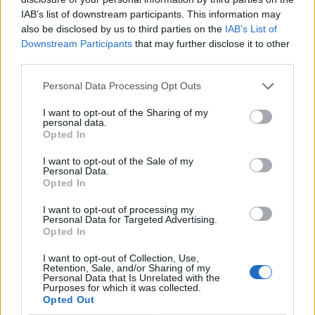
IAB’s list of downstream participants. This information may
που χάνεις την ψευδαίσθηση ότι είσαι αιώνιος.’
also be disclosed by us to third parties on the
IAB’s List of
Downstream Participants
that may further disclose it to other
– ‘Αν έγινα φιλόσοφος, αν επεδίωξα τόσο επίμονα
third parties.
τη φήμη, που ακόμα περιμένω, όλα έγιναν βασικά
Personal Data Processing Opt Outs
για να μπορώ να ρίχνω γυναίκες.’
I want to opt-out of the Sharing of my
personal data.
Opted In
– ‘Μπορεί να υπάρξουν καλύτερες εποχές, αλλά
αυτή εδώ είναι η δική μας.’
I want to opt-out of the Sale of my
Personal Data.
Opted In
– ‘Δεν υπάρχουν αθώα θύματα.’
I want to opt-out of processing my
Personal Data for Targeted Advertising.
Opted In
– ‘Θέλω να διατηρήσω τον κόσμο όπως είναι, όχι
γιατί μου φαίνεται καλός – αντίθετα τον θεωρώ
I want to opt-out of Collection, Use,
Retention, Sale, and/or Sharing of my
άθλιο – αλλά γιατί ζω μέσα σ’ αυτόν και δεν
Personal Data that Is Unrelated with the
Purposes for which it was collected.
μπορώ να τον καταστρέψω χωρίς να
Opted Out