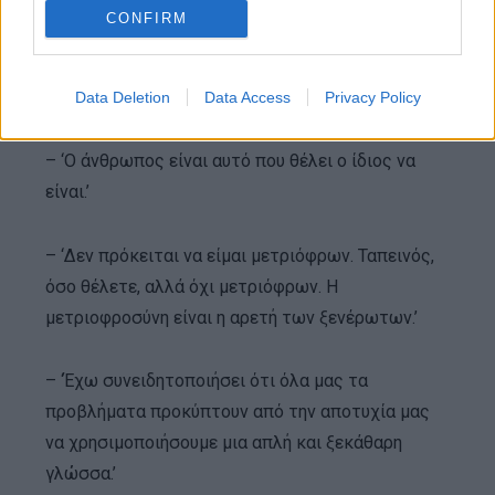
καταστραφώ μαζί του.’
CONFIRM
– ‘Όταν οι πλούσιοι κάνουν πόλεμο, είναι οι
φτωχοί που πεθαίνουν.’
Data Deletion
Data Access
Privacy Policy
– ‘Ο άνθρωπος είναι αυτό που θέλει ο ίδιος να
είναι.’
– ‘Δεν πρόκειται να είμαι μετριόφρων. Ταπεινός,
όσο θέλετε, αλλά όχι μετριόφρων. Η
μετριοφροσύνη είναι η αρετή των ξενέρωτων.’
– ‘Έχω συνειδητοποιήσει ότι όλα μας τα
προβλήματα προκύπτουν από την αποτυχία μας
να χρησιμοποιήσουμε μια απλή και ξεκάθαρη
γλώσσα.’