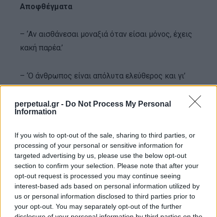
Αποφθέγματα
– ‘Αν αισθάνεσαι μοναξιά όταν είσαι μόνος, έχεις
κακή παρέα.’
– ‘Ο άνθρωπος είναι απόλυτα ελεύθερος και γι’
αυτό είναι απόλυτα υπεύθυνος.’
perpetual.gr -
Do Not Process My Personal
Information
– ‘Ο άνθρωπος είναι οι επιλογές του.’
If you wish to opt-out of the sale, sharing to third parties, or
– ‘Στην αγάπη, ένα κι ένα κάνουν ένα.’
processing of your personal or sensitive information for
targeted advertising by us, please use the below opt-out
section to confirm your selection. Please note that after your
– ‘Μόνο αυτός που δεν τραβάει κουπί έχει χρόνο
opt-out request is processed you may continue seeing
interest-based ads based on personal information utilized by
να ταρακουνήσει την βάρκα.’
us or personal information disclosed to third parties prior to
your opt-out. You may separately opt-out of the further
– ‘Η ζωή σταματά να έχει νόημα από τη στιγμή
disclosure of your personal information by third parties on the