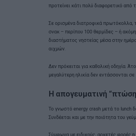
προτείνει κάτι πολύ διαφορετικό από τ
Σε ορισμένα διατροφικά πρωτόκολλα, τ
σνακ – περίπου 100 θερμίδες – ή ακόμη
διαστήματος νηστείας μέσα στην ημέρ
αιχμών.
Δεν πρόκειται για καθολική οδηγία. Άτ
μεγαλύτερη ηλικία δεν εντάσσονται σε
Η απογευματινή “πτώση”
Το γνωστό energy crash μετά το lunch 
Συνδέεται και με την ποιότητα του γεύ
Σύμφωνα με ειδικούς, αρκετές φορές η