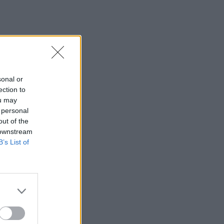
sonal or
ection to
ou may
 personal
out of the
 downstream
B’s List of