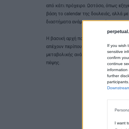
από κάτι πρόχειρο. Ωστόσο, όπως εξηγεί
βάση το calendar της δουλειάς, αλλά μ
διαστήματα ανάμεσα στα γεύματα.
perpetual.
Η βασική αρχή που προκύπτει από τη σύ
If you wish 
απέχουν περίπου τέσσερις ώρες μεταξύ
sensitive in
μεταβολικής ανάκαμψης, κατά τα οποί
confirm you
πέψης.
continue se
information 
further disc
participants
Downstream 
Persona
I want t