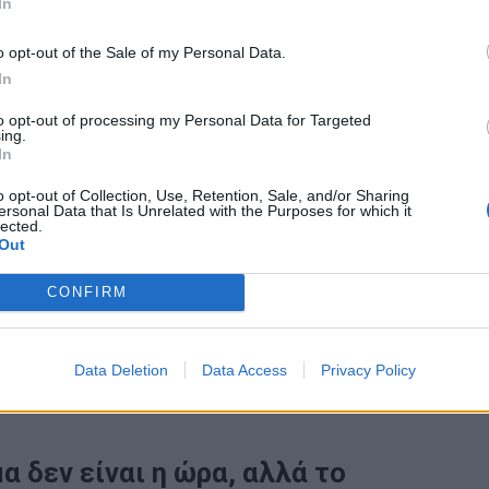
In
o opt-out of the Sale of my Personal Data.
In
to opt-out of processing my Personal Data for Targeted
ο μεσημεριανό
ing.
In
 για το lunch δεν είναι αυστηρή ώρα αλλά σημείο
o opt-out of Collection, Use, Retention, Sale, and/or Sharing
ersonal Data that Is Unrelated with the Purposes for which it
στασης μεταξύ πρωινού και δείπνου.
lected.
Out
8:00, δείπνο στις 20:00), αυτό μεταφράζεται σε
CONFIRM
Data Deletion
Data Access
Privacy Policy
οηθά στη σταθερότητα του κιρκάδιου ρυθμού και
νέργειας μέσα στην ημέρα.
 δεν είναι η ώρα, αλλά το