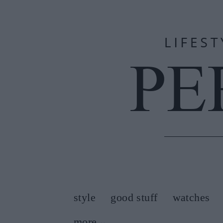
style
good stuff
watches
more