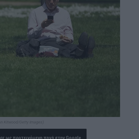
an Kitwood/Getty Images)
.gr ως προτεινόμενη πηγή στην Google