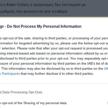
 ο Adam Collins, ο οργανισμός δεν λειτουργεί με
ε ρυθμούς που ευνοούνται από σταθερά
gr -
Do Not Process My Personal Information
γχρονη έρευνα είναι ότι τα γεύματα ιδανικά
to opt-out of the sale, sharing to third parties, or processing of your per
 τους. Αυτό επιτρέπει μικρά “παράθυρα”
formation for targeted advertising by us, please use the below opt-out s
α το σώμα δεν βρίσκεται συνεχώς σε κατάσταση
r selection. Please note that after your opt-out request is processed y
eing interest-based ads based on personal information utilized by us or
disclosed to third parties prior to your opt-out. You may separately opt-
losure of your personal information by third parties on the IAB’s list of
. This information may also be disclosed by us to third parties on the
IA
Participants
that may further disclose it to other third parties.
l Data Processing Opt Outs
o opt-out of the Sharing of my personal data.