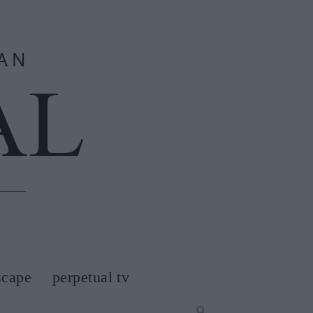
scape
perpetual tv