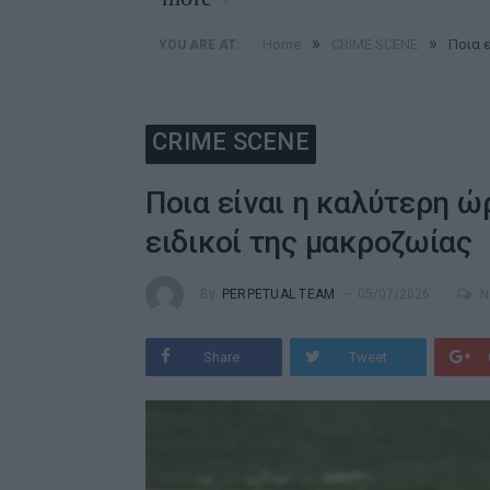
»
»
Home
CRIME SCENE
Ποια ε
YOU ARE AT:
CRIME SCENE
Ποια είναι η καλύτερη ώρ
ειδικοί της μακροζωίας
By
PERPETUAL TEAM
05/07/2026
N
Share
Tweet