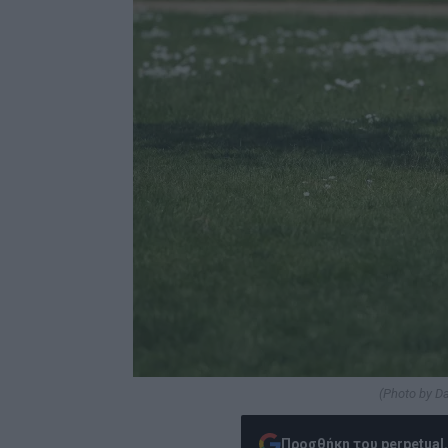
(Photo by D
Προσθήκη του perpetual