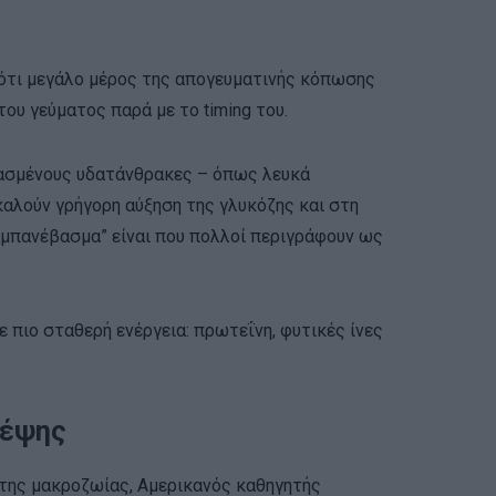
 ότι μεγάλο μέρος της απογευματινής κόπωσης
ου γεύματος παρά με το timing του.
γασμένους υδατάνθρακες – όπως λευκά
καλούν γρήγορη αύξηση της γλυκόζης και στη
αμπανέβασμα” είναι που πολλοί περιγράφουν ως
 πιο σταθερή ενέργεια: πρωτεΐνη, φυτικές ίνες
κέψης
 της μακροζωίας, Αμερικανός καθηγητής