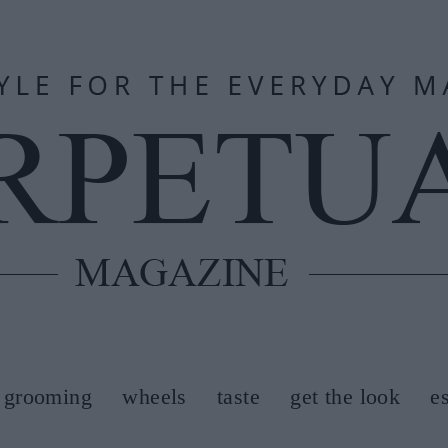
grooming
wheels
taste
get the look
e