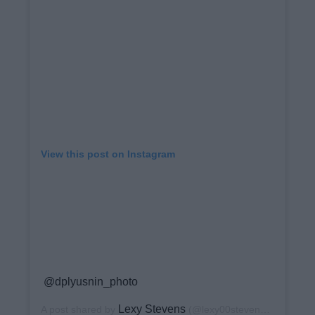
View this post on Instagram
@dplyusnin_photo
Lexy Stevens
A post shared by
(@lexy00stevens) on
Dec 12