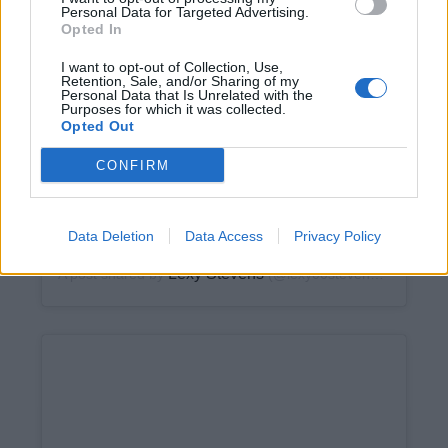
Personal Data for Targeted Advertising.
View this post on Instagram
Opted In
I want to opt-out of Collection, Use,
Retention, Sale, and/or Sharing of my
Personal Data that Is Unrelated with the
Purposes for which it was collected.
Opted Out
CONFIRM
MYKӨПӨƧ 💧 @mykonos_getaway
@saraandmaiko
Data Deletion
Data Access
Privacy Policy
Lexy Stevens
A post shared by
(@lexy00stevens) on
Nov 25