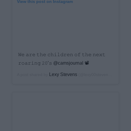
View this post on Instagram
𝚆𝚎 𝚊𝚛𝚎 𝚝𝚑𝚎 𝚌𝚑𝚒𝚕𝚍𝚛𝚎𝚗 𝚘𝚏 𝚝𝚑𝚎 𝚗𝚎𝚡𝚝
𝚛𝚘𝚊𝚛𝚒𝚗𝚐 𝟸𝟶’𝚜 @camsjournal 📽
Lexy Stevens
A post shared by
(@lexy00stevens) on
Dec 17