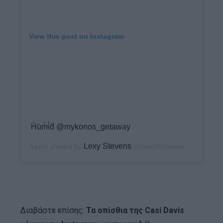
View this post on Instagram
H̾u̾m̾i̾d̾ @mykonos_getaway
Lexy Stevens
A post shared by
(@lexy00stevens) on
Nov 1
Διαβάστε επίσης:
Τα οπίσθια της Casi Davis