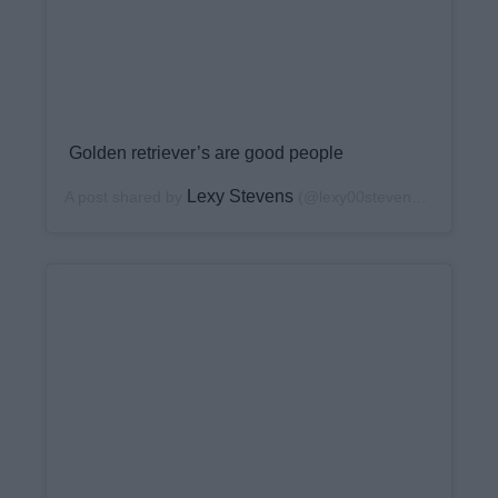
Golden retriever’s are good people
Lexy Stevens
A post shared by
(@lexy00stevens) on
Nov 17