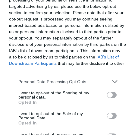
processing of your personal or sensitive information for
Come down today to the @dubaimuscleshow
targeted advertising by us, please use the below opt-out
at the @greenteax50 stand and take a selfie
section to confirm your selection. Please note that after your
with me 🤳🏽 #dubaimuscleshow
opt-out request is processed you may continue seeing
interest-based ads based on personal information utilized by
#greenteax50 #dubaimuscleshow2019
us or personal information disclosed to third parties prior to
your opt-out. You may separately opt-out of the further
Lexy Stevens
A post shared by
(@lexy00stevens) on
Dec 4,
disclosure of your personal information by third parties on the
IAB’s list of downstream participants. This information may
also be disclosed by us to third parties on the
IAB’s List of
Downstream Participants
that may further disclose it to other
third parties.
Personal Data Processing Opt Outs
I want to opt-out of the Sharing of my
personal data.
Opted In
I want to opt-out of the Sale of my
Personal Data.
Opted In
I want to opt-out of processing my