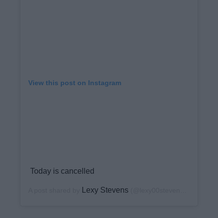
View this post on Instagram
Today is cancelled
Lexy Stevens
A post shared by
(@lexy00stevens) on
Nov 2