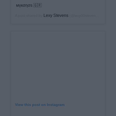
мүкσησs 🇬🇷
Lexy Stevens
A post shared by
(@lexy00stevens) on
Nov 14
View this post on Instagram