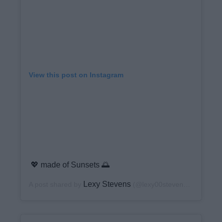
View this post on Instagram
💖 made of Sunsets 🌅
Lexy Stevens
A post shared by
(@lexy00stevens) on
Dec 7,