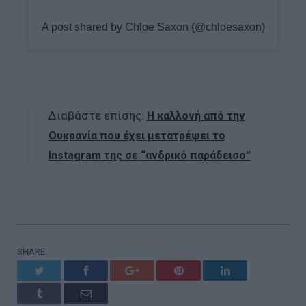
A post shared by Chloe Saxon (@chloesaxon)
Διαβάστε επίσης:
Η καλλονή από την
Ουκρανία που έχει μετατρέψει το
Instagram της σε “ανδρικό παράδεισο”
SHARE.
Twitter
Facebook
Google+
Pinterest
LinkedIn
Tumblr
Email