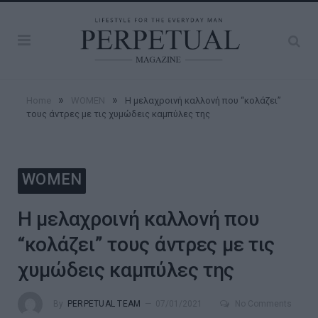
»
»
Home
WOMEN
Η μελαχροινή καλλονή που “κολάζει”
τους άντρες με τις χυμώδεις καμπύλες της
WOMEN
Η μελαχροινή καλλονή που
“κολάζει” τους άντρες με τις
χυμώδεις καμπύλες της
By
PERPETUAL TEAM
07/01/2021
No Comments