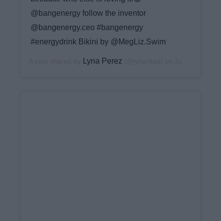
@bangenergy follow the inventor
@bangenergy.ceo #bangenergy
#energydrink Bikini by @MegLiz.Swim
Lyna Perez
A post shared by
(@lynaritaa) on
Jun 7, 2020 at 6:21pm PDT