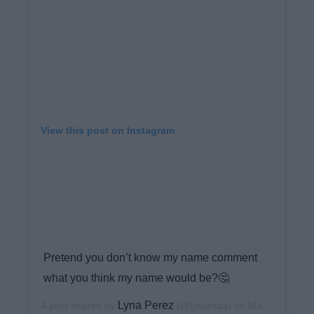
View this post on Instagram
Pretend you don’t know my name comment
what you think my name would be?🤔
Lyna Perez
A post shared by
(@lynaritaa) on
May 12, 2020 at 10:25am PDT