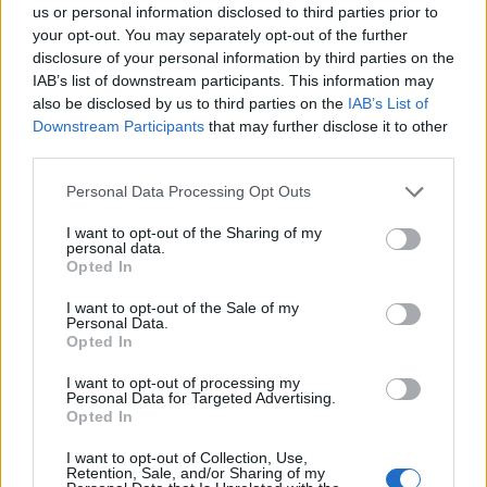
us or personal information disclosed to third parties prior to
your opt-out. You may separately opt-out of the further
disclosure of your personal information by third parties on the
IAB’s list of downstream participants. This information may
also be disclosed by us to third parties on the
IAB’s List of
Downstream Participants
that may further disclose it to other
All ready for church😇
third parties.
Lyna Perez
A post shared by
(@lynaritaa) on
May 21, 2020 at 10:06am PDT
Personal Data Processing Opt Outs
I want to opt-out of the Sharing of my
personal data.
Opted In
I want to opt-out of the Sale of my
Personal Data.
Opted In
I want to opt-out of processing my
Personal Data for Targeted Advertising.
Opted In
I want to opt-out of Collection, Use,
Retention, Sale, and/or Sharing of my