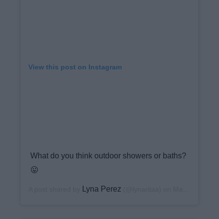
View this post on Instagram
What do you think outdoor showers or baths?
😛
Lyna Perez
A post shared by
(@lynaritaa) on
May 29, 2020 at 11:40am PDT