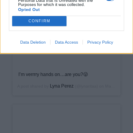
Personal Data that Is Unrelated with the
Purposes for which it was collected.
Opted Out
View this post on Instagram
CONFIRM
Data Deletion
Data Access
Privacy Policy
I’m verrrry hands on…are you?😜
Lyna Perez
A post shared by
(@lynaritaa) on
May 15, 2020 at 11:26am PDT