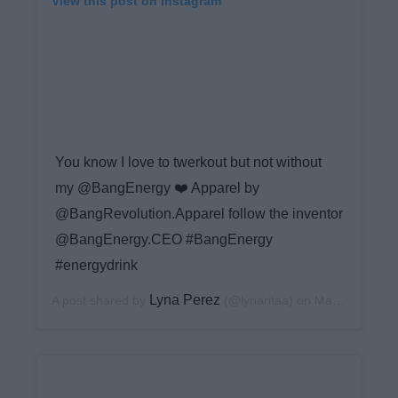
View this post on Instagram
You know I love to twerkout but not without
my @BangEnergy ❤️ Apparel by
@BangRevolution.Apparel follow the inventor
@BangEnergy.CEO #BangEnergy
#energydrink
Lyna Perez
A post shared by
(@lynaritaa) on
May 10, 2020 at 7:24pm PDT