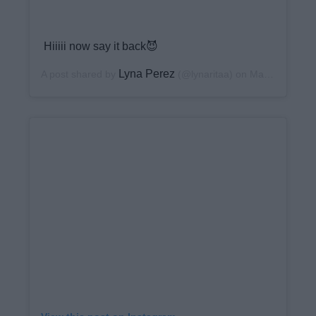
Hiiiii now say it back😈
Lyna Perez
A post shared by
(@lynaritaa) on
May 14, 2020 at 10:34am PDT