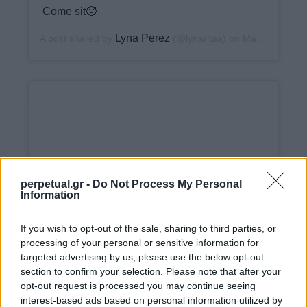
Come sit🥵
Lyna Perez
A post shared by
(@lynaritaa) on
May 26, 2020 at 11:51am PDT
perpetual.gr -
Do Not Process My Personal
Information
If you wish to opt-out of the sale, sharing to third parties, or
processing of your personal or sensitive information for
targeted advertising by us, please use the below opt-out
section to confirm your selection. Please note that after your
View this post on Instagram
opt-out request is processed you may continue seeing
interest-based ads based on personal information utilized by