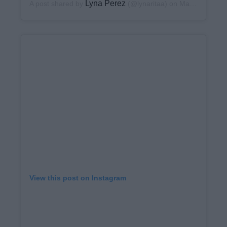
Lyna Perez
A post shared by
(@lynaritaa) on
May 7, 2020 at 11:23am PDT
View this post on Instagram