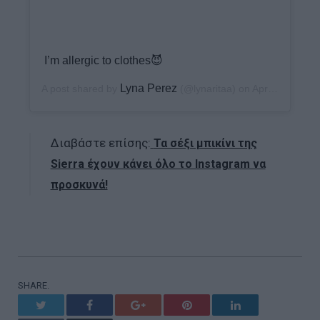
I’m allergic to clothes😈
Lyna Perez
A post shared by
(@lynaritaa) on
Apr 29, 2020 at 11:21am PDT
Διαβάστε επίσης:
Τα σέξι μπικίνι της
Sierra έχουν κάνει όλο το Instagram να
προσκυνά!
SHARE.
Twitter
Facebook
Google+
Pinterest
LinkedIn