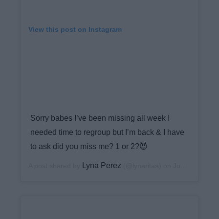
View this post on Instagram
Sorry babes I’ve been missing all week I
needed time to regroup but I’m back & I have
to ask did you miss me? 1 or 2?😈
Lyna Perez
A post shared by
(@lynaritaa) on
Jun 8, 2020 at 11:51am PDT