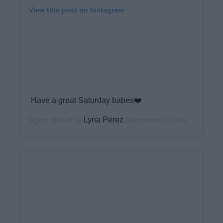
View this post on Instagram
Have a great Saturday babes❤️
Lyna Perez
A post shared by
(@lynaritaa) on
May 30, 2020 at 10:41am PDT