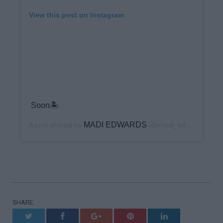
View this post on Instagram
Soon🏝
MADI EDWARDS
A post shared by
(@madi_edwards) on
J
SHARE.
Twitter
Facebook
Google+
Pinterest
LinkedIn