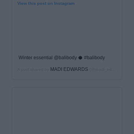
View this post on Instagram
Winter essential @balibody 🥥 #balibody
MADI EDWARDS
A post shared by
(@madi_edwards) on
J