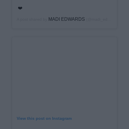
❤️
MADI EDWARDS
A post shared by
(@madi_edwards) on
A
View this post on Instagram