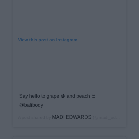
View this post on Instagram
Say hello to grape 🍇 and peach 🍑
@balibody
MADI EDWARDS
A post shared by
(@madi_edwards) on
J