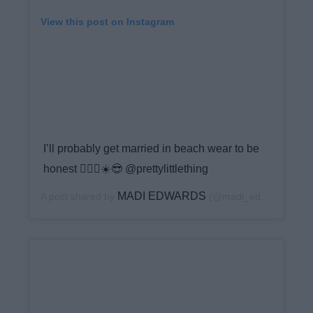
View this post on Instagram
I’ll probably get married in beach wear to be
honest 🤷🏼‍♀️☀️😎 @prettylittlething
MADI EDWARDS
A post shared by
(@madi_edwards) on
J