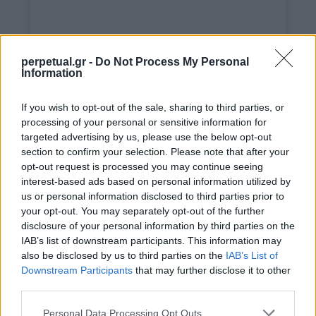
View this post on Instagram
perpetual.gr -
Do Not Process My Personal
Information
If you wish to opt-out of the sale, sharing to third parties, or
processing of your personal or sensitive information for
targeted advertising by us, please use the below opt-out
section to confirm your selection. Please note that after your
opt-out request is processed you may continue seeing
interest-based ads based on personal information utilized by
Campaign is finally live! Such an epic time
us or personal information disclosed to third parties prior to
shooting for these legends 🤙🏽🔥
your opt-out. You may separately opt-out of the further
@surfdivenski
disclosure of your personal information by third parties on the
IAB’s list of downstream participants. This information may
@billabong_womens_australia
also be disclosed by us to third parties on the
IAB’s List of
#sdsswimclub
Downstream Participants
that may further disclose it to other
third parties.
MADI EDWARDS
A post shared by
(@madi_edwards) on
S
Personal Data Processing Opt Outs