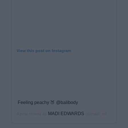
View this post on Instagram
Feeling peachy 🍑 @balibody
MADI EDWARDS
A post shared by
(@madi_edwards) on
J