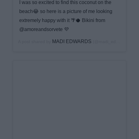
I was so excited to find this coconut on the
beach😂 so here is a picture of me looking
extremely happy with it 🌴🥥 Bikini from
@amoreandsorvete 💜
MADI EDWARDS
A post shared by
(@madi_edwards) on
J