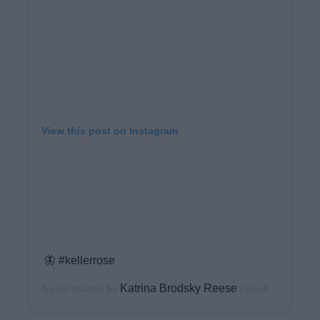
View this post on Instagram
🦋 #kellerrose
Katrina Brodsky Reese
A post shared by
(@keller_rose) on