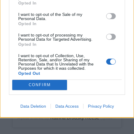
Opted In
I want to opt-out of the Sale of my
Personal Data.
Opted In
I want to opt-out of processing my
Personal Data for Targeted Advertising.
View this post on Instagram
Opted In
I want to opt-out of Collection, Use,
Retention, Sale, and/or Sharing of my
Personal Data that Is Unrelated with the
Purposes for which it was collected.
Opted Out
CONFIRM
when the heatwave hits
@salamander_bikini_shop #kellerrose
Data Deletion
Data Access
Privacy Policy
Katrina Brodsky Reese
A post shared by
(@keller_rose) on