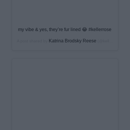
my vibe & yes, they’re fur lined 😂 #kellerrose
Katrina Brodsky Reese
A post shared by
(@keller_rose) on