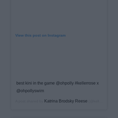
View this post on Instagram
best kini in the game @ohpolly #kellerrose x
@ohpollyswim
Katrina Brodsky Reese
A post shared by
(@keller_rose) on