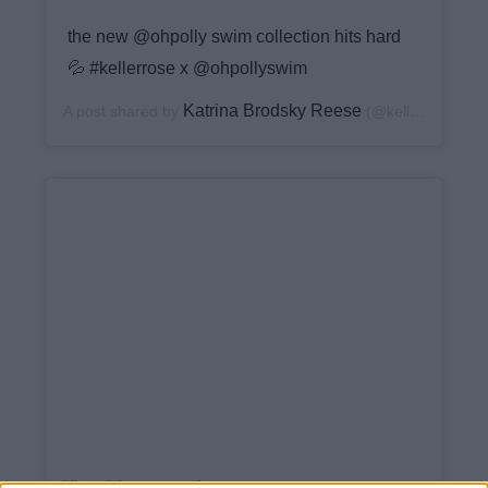
the new @ohpolly swim collection hits hard
💦 #kellerrose x @ohpollyswim
Katrina Brodsky Reese
A post shared by
(@keller_rose) on
View this post on Instagram