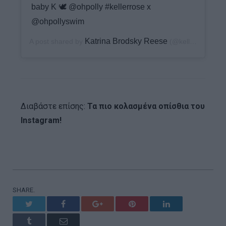
baby K 🕊 @ohpolly #kellerrose x
@ohpollyswim
Katrina Brodsky Reese
A post shared by
(@keller_rose) on
Διαβάστε επίσης:
Τα πιο κολασμένα οπίσθια του
Instagram!
SHARE.
Twitter
Facebook
Google+
Pinterest
LinkedIn
Tumblr
Email