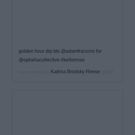
golden hour dip bts @adamfranzino for
@opheliacollective #kellerrose
Katrina Brodsky Reese
A post shared by
(@keller_rose) on