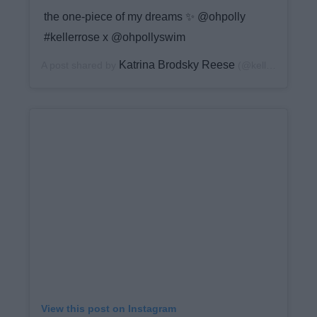
the one-piece of my dreams ✨ @ohpolly
#kellerrose x @ohpollyswim
Katrina Brodsky Reese
A post shared by
(@keller_rose) on
View this post on Instagram