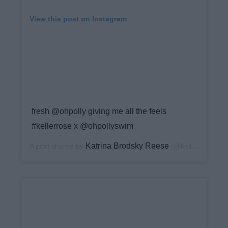
View this post on Instagram
fresh @ohpolly giving me all the feels
#kellerrose x @ohpollyswim
Katrina Brodsky Reese
A post shared by
(@keller_rose) on