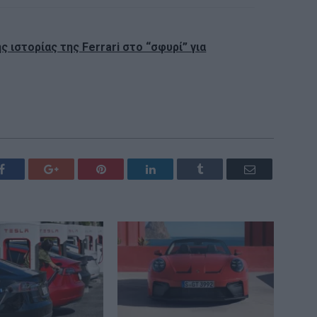
ς ιστορίας της Ferrari στο “σφυρί” για
Facebook
Google+
Pinterest
LinkedIn
Tumblr
Email