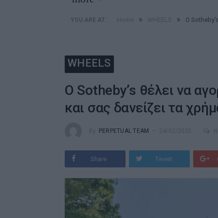
»
»
Home
WHEELS
Ο Sotheby’
YOU ARE AT:
WHEELS
Ο Sotheby’s θέλει να αγ
και σας δανείζει τα χρήμ
By
PERPETUAL TEAM
24/02/2025
N
Share
Tweet