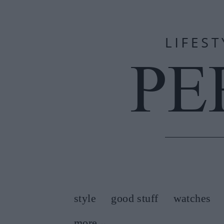
style
good stuff
watches
more