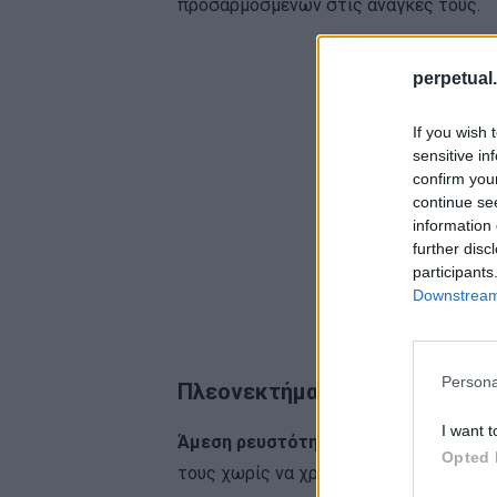
προσαρμοσμένων στις ανάγκες τους.
perpetual.
If you wish 
sensitive in
confirm you
continue se
information 
further disc
participants
Downstream 
Persona
Πλεονεκτήματα χρηματοδότησ
I want t
Άμεση ρευστότητα:
Οι συλλέκτες μπορ
Opted 
τους χωρίς να χρειάζεται να τα πουλήσ