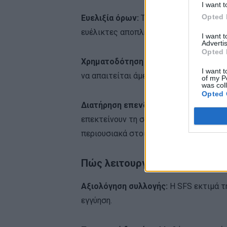
I want t
Opted 
Ευελιξία όρων:
Τα δάνεια διαμορφώνοντ
ευέλικτες αποπληρωμές.
I want 
Advertis
Opted 
Χρηματοδότηση νέων αγορών:
Δίνετα
I want t
να απαιτείται άμεση εκταμίευση κεφαλ
of my P
was col
Opted 
Διατήρηση επενδυτικού χαρτοφυλακί
επεκτείνουν τη συλλογή τους χωρίς να
περιουσιακά στοιχεία.
Πώς λειτουργεί η διαδικασία 
Αξιολόγηση συλλογής:
Η SFS εκτιμά τ
εγγύηση.