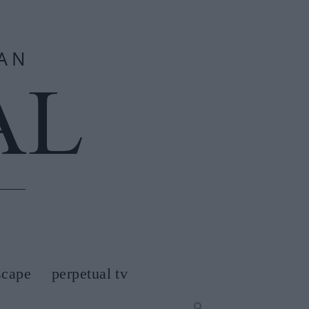
scape
perpetual tv