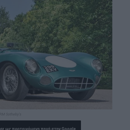
RM Sotheby’s
.gr ως προτεινόμενη πηγή στην Google