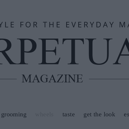
grooming
wheels
taste
get the look
e