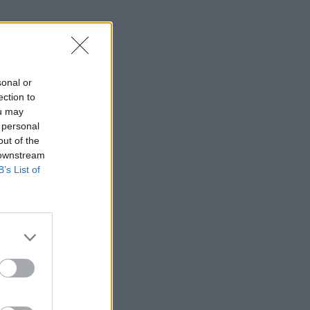
sonal or
ection to
ou may
 personal
out of the
 downstream
B’s List of