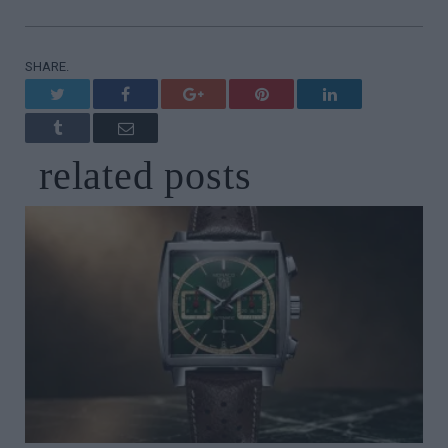
SHARE.
Twitter
Facebook
Google+
Pinterest
LinkedIn
Tumblr
Email
related
posts