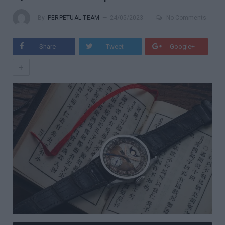
By
PERPETUAL TEAM
24/05/2023
No Comments
Share
Tweet
Google+
+