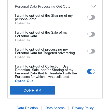
Personal Data Processing Opt Outs
I want to opt-out of the Sharing of my
personal data.
Opted In
I want to opt-out of the Sale of my
Personal Data.
Opted In
I want to opt-out of processing my
Personal Data for Targeted Advertising.
Opted In
I want to opt-out of Collection, Use,
Retention, Sale, and/or Sharing of my
Personal Data that Is Unrelated with the
Purposes for which it was collected.
Ο Phillips είχε μεγάλες προσδοκίες για το
Opted Out
αυτοκρατορικό ρολόι και υπήρχε καλός λόγος για
CONFIRM
αυτό: ένα από τα άλλα δύο παραδείγματα με
ασημένιο καντράν πωλήθηκε για 2 εκατομμύρια
δολάρια το 2002. Ωστόσο, φανταζόμαστε ότι ο
Data Deletion
Data Access
Privacy Policy