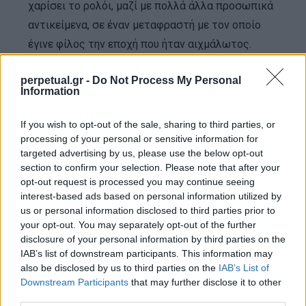
χαρίσει το ρολόι, μαζί με πολλά άλλα προσωπικά
αντικείμενα, σε έναν μεταφραστή με τον οποίο
έγινε φίλος την εποχή που ήταν αιχμάλωτος.
perpetual.gr -
Do Not Process My Personal
Όσον αφορά το ίδιο το ρολόι, είναι ένα από τα
Information
μόλις οκτώ παραδείγματα που είναι γνωστό ότι
υπάρχουν. Διαθέτει πλατινένια κάσα που
If you wish to opt-out of the sale, sharing to third parties, or
processing of your personal or sensitive information for
φιλοξενεί ένα ασημένιο καντράν (υπάρχουν μόνο
targeted advertising by us, please use the below opt-out
άλλα δύο τέτοια παραδείγματα) με έναν δακτύλιο
section to confirm your selection. Please note that after your
σε ροζ χρυσό και δείκτες ώρας από σμάλτο. Το
opt-out request is processed you may continue seeing
interest-based ads based on personal information utilized by
ρολόι διαθέτει επίσης ένδειξη φάσης σελήνης και
us or personal information disclosed to third parties prior to
ημερολόγιο τριπλής ημερομηνίας. Αυτά τα
your opt-out. You may separately opt-out of the further
χαρακτηριστικά μπορεί να είναι συνηθισμένα
disclosure of your personal information by third parties on the
IAB’s list of downstream participants. This information may
σήμερα, αλλά δεν ήταν πριν από 86 χρόνια, ειδικά
also be disclosed by us to third parties on the
IAB’s List of
σε ένα τόσο λεπτό ρολόι.
Downstream Participants
that may further disclose it to other
third parties.