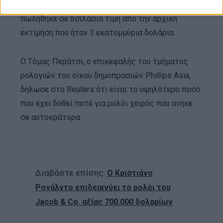
οίκος δημοπρασιών εξεπλάγην όταν το ρολόι να
πωλήθηκε σε διπλάσια τιμή από την αρχική
εκτίμηση που ήταν 3 εκατομμύρια δολάρια.
Ο Τόμας Περάτσι, ο επικεφαλής του τμήματος
ρολογιών του οίκου δημοπρασιών Phillips Asia,
δήλωσε στο Reuters ότι είναι το υψηλότερο ποσό
που έχει δοθεί ποτέ για ρολόι χειρός που ανήκε
σε αυτοκράτορα.
Διαβάστε επίσης:
Ο Κριστιάνο
Ρονάλντο επιδεικνύει το ρολόι του
Jacob & Co. αξίας 700.000 δολαρίων