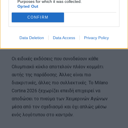
Purposes for which it was collected.
παρακολουθήσει την εξέλιξη του αθλητισμού από
Opted Out
τα χειροκίνητα χρονόμετρα μέχρι τα σύγχρονα
CONFIRM
φωτοκύτταρα, τα ηλεκτρονικά συστήματα
εκκίνησης και τις τεχνολογίες ανάλυσης
επιδόσεων που μετρούν διαφορές χιλιοστών του
Data Deletion
Data Access
Privacy Policy
δευτερολέπτου.
Οι ειδικές εκδόσεις που συνοδεύουν κάθε
Ολυμπιακό κύκλο αποτελούν πλέον κομμάτι
αυτής της παράδοσης. Άλλες είναι πιο
διακριτικές, άλλες πιο συλλεκτικές. Το Milano
Cortina 2026 ξεχωρίζει επειδή επιχειρεί να
αποδώσει το πνεύμα των Χειμερινών Αγώνων
μέσα από τον σχεδιασμό και όχι απλώς μέσω
ενός λογότυπου στο καντράν.