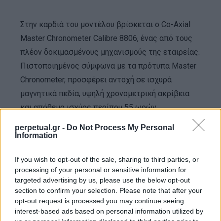
Στην καρδιά του μοντέλου βρίσκεται ο Co-Axial
Master Chronometer Calibre 8806, ένας από τους
πλέον δοκιμασμένους μηχανισμούς της εταιρείας.
Πιστοποιημένος σύμφωνα με τα πρότυπα Master
Chronometer, προσφέρει αντοχή σε ισχυρά
μαγνητικά πεδία, υψηλή χρονομετρική ακρίβεια
και απόθεμα ισχύος περίπου 55 ωρών.
perpetual.gr -
Do Not Process My Personal
Information
Η αδιαβροχοποίηση παραμένει στα 300 μέτρα,
όπως επιβάλλει το όνομα Diver 300M,
If you wish to opt-out of the sale, sharing to third parties, or
υπενθυμίζοντας ότι πίσω από τη λευκή, σχεδόν
processing of your personal or sensitive information for
«αλπική» εμφάνιση βρίσκεται ένα πλήρως
targeted advertising by us, please use the below opt-out
section to confirm your selection. Please note that after your
λειτουργικό επαγγελματικό καταδυτικό ρολόι.
opt-out request is processed you may continue seeing
interest-based ads based on personal information utilized by