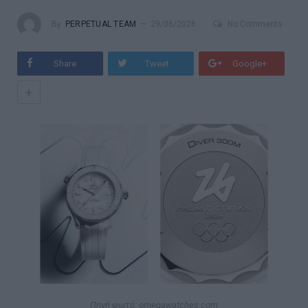
By
PERPETUAL TEAM
29/06/2026
No Comments
Share
Tweet
Google+
+
Πηγή φωτό: omegawatches.com