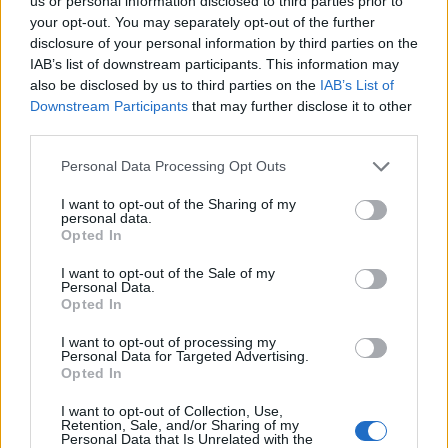
Η σχέση της OMEGA με τους
us or personal information disclosed to third parties prior to
your opt-out. You may separately opt-out of the further
Ολυμπιακούς Αγώνες
disclosure of your personal information by third parties on the
IAB’s list of downstream participants. This information may
also be disclosed by us to third parties on the
IAB’s List of
Για να κατανοήσει κανείς γιατί η OMEGA συνεχίζει
Downstream Participants
that may further disclose it to other
να δημιουργεί ολυμπιακές εκδόσεις, πρέπει να
third parties.
κοιτάξει την ιστορία της.
Personal Data Processing Opt Outs
Το 1932, στους Ολυμπιακούς Αγώνες του Λος
I want to opt-out of the Sharing of my
personal data.
Άντζελες, η ελβετική εταιρεία ανέλαβε για πρώτη
Opted In
φορά τον ρόλο του Official Timekeeper. Σχεδόν
I want to opt-out of the Sale of my
έναν αιώνα αργότερα, παραμένει η εταιρεία που
Personal Data.
Opted In
βρίσκεται πίσω από τη χρονομέτρηση των
σημαντικότερων αθλητικών επιδόσεων στον
I want to opt-out of processing my
Personal Data for Targeted Advertising.
κόσμο.
Opted In
I want to opt-out of Collection, Use,
Retention, Sale, and/or Sharing of my
Στο διάστημα αυτό, η OMEGA έχει
Personal Data that Is Unrelated with the