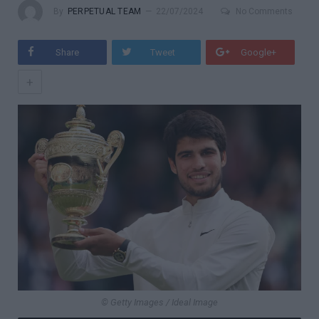
By
PERPETUAL TEAM
22/07/2024
No Comments
Share
Tweet
Google+
+
© Getty Images / Ideal Image