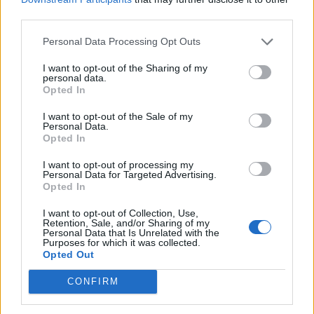
τον περασμένο χρόνο. Ως εκ τούτου, μοντέλα
third parties.
όπως αυτό του Αλκάραθ, είναι πλέον περιζήτητα,
Personal Data Processing Opt Outs
με τις τιμές τους να αγγίζουν έως και τα 100.000
I want to opt-out of the Sharing of my
δολάρια στη δευτερογενή αγορά.
personal data.
Opted In
Το ρολόι διαθέτει την αναγνωρίσιμη ταχυμετρική
I want to opt-out of the Sale of my
Personal Data.
κλίμακα του Daytona χαραγμένη στη στεφάνη,
Opted In
μαύρους μετρητές χρονογράφου και τον in-house
I want to opt-out of processing my
μηχανισμό 4130 με απόθεμα ισχύος 72 ωρών.
Personal Data for Targeted Advertising.
Opted In
Είναι επίσης αδιάβροχο στα 100 μέτρα και
φοριέται με ιμάντα Oysterflex (από μαύρο
I want to opt-out of Collection, Use,
Retention, Sale, and/or Sharing of my
ελαστομερές της Rolex) με τη ρύθμιση Easylink.
Personal Data that Is Unrelated with the
Purposes for which it was collected.
Opted Out
CONFIRM
Διαβάστε επίσης:
Wimbledon: 9