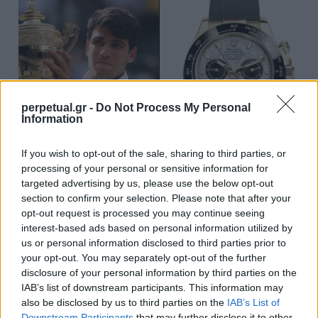
perpetual.gr -
Do Not Process My Personal
Information
If you wish to opt-out of the sale, sharing to third parties, or
processing of your personal or sensitive information for
targeted advertising by us, please use the below opt-out
section to confirm your selection. Please note that after your
© Getty Images / Ideal Image – Rolex
opt-out request is processed you may continue seeing
interest-based ads based on personal information utilized by
us or personal information disclosed to third parties prior to
Τα καντράν μετεωριτών αποτελούν σταθερό
your opt-out. You may separately opt-out of the further
στοιχείο του χαρτοφυλακίου της Rolex εδώ και
disclosure of your personal information by third parties on the
IAB’s list of downstream participants. This information may
αρκετά χρόνια, αλλά η χρήση του υλικού αυτού
also be disclosed by us to third parties on the
IAB’s List of
διακόπηκε για τα μοντέλα Cosmograph Daytona
Downstream Participants
that may further disclose it to other