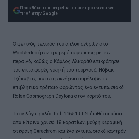
Προσθήκη του perpetual.gr ως προτεινόμενη
πηγή στην Google
Ο φετινός τελικός του απλού ανδρών στο
Wimbledon ήταν τρομερά παρόμοιος με τον
περσινό, καθώς ο Κάρλος Αλκαράθ επικράτησε
του επτά φορές νικητή του τουρνουά, Νόβακ
Τζόκοβιτς, και στη συνέχεια παρέλαβε το
επιβλητικό τρόπαιο φορώντας ένα εντυπωσιακό
Rolex Cosmograph Daytona στον καρπό του.
Το εν λόγω ρολόι, Ref. 116519 LN, διαθέτει κάσα
από κίτρινο χρυσό 18 καρατίων, μαύρη κεραμική
στεφάνη Cerachrom και ένα εντυπωσιακό καντράν