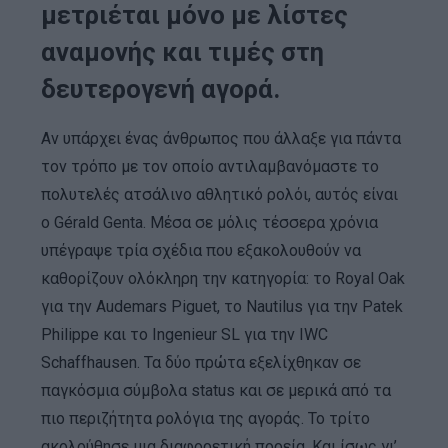
μετριέται μόνο με λίστες
αναμονής και τιμές στη
δευτερογενή αγορά.
Αν υπάρχει ένας άνθρωπος που άλλαξε για πάντα
τον τρόπο με τον οποίο αντιλαμβανόμαστε το
πολυτελές ατσάλινο αθλητικό ρολόι, αυτός είναι
ο Gérald Genta. Μέσα σε μόλις τέσσερα χρόνια
υπέγραψε τρία σχέδια που εξακολουθούν να
καθορίζουν ολόκληρη την κατηγορία: το Royal Oak
για την Audemars Piguet, το Nautilus για την Patek
Philippe και το Ingenieur SL για την IWC
Schaffhausen. Τα δύο πρώτα εξελίχθηκαν σε
παγκόσμια σύμβολα status και σε μερικά από τα
πιο περιζήτητα ρολόγια της αγοράς. Το τρίτο
ακολούθησε μια διαφορετική πορεία. Και ίσως γι’