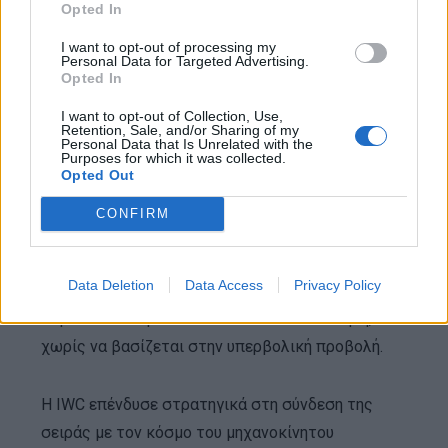
Opted In
ποτέ εκτός τόπου ή χρόνου.
I want to opt-out of processing my
Personal Data for Targeted Advertising.
Από τις πίστες στο
Opted In
Χόλιγουντ: η ήσυχη επιστροφή
I want to opt-out of Collection, Use,
Retention, Sale, and/or Sharing of my
Personal Data that Is Unrelated with the
του Ingenieur
Purposes for which it was collected.
Opted Out
Σε αντίθεση με το Royal Oak και το Nautilus, το
CONFIRM
Ingenieur δεν έγινε ποτέ το ρολόι που κυριάρχησε
στα social media ή στις λίστες αναμονής των
Data Deletion
Data Access
Privacy Policy
συλλεκτών. Τα τελευταία δύο χρόνια, όμως, η
παρουσία του γίνεται ολοένα και πιο αισθητή,
χωρίς να βασίζεται στην υπερβολική προβολή.
Η IWC επένδυσε στρατηγικά στη σύνδεση της
σειράς με τον κόσμο του μηχανοκίνητου