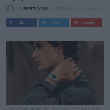
By
PERPETUAL TEAM
09/07/2026
No Comments
Share
Tweet
Google+
+
Ingenieur Automatic 40 (Reference IW328907) - Πηγή φωτό: iwc.com