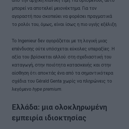
από την αρχική λιανική τιμή. Για ορισμένους αυτό
μπορεί να αποτελεί μειονέκτημα. Για τον
αγοραστή που σκοπεύει να φορέσει πραγματικά
το ρολόι του, όμως, είναι ίσως η πιο υγιής εξέλιξη.
Το Ingenieur δεν αγοράζεται με τη λογική μιας
επένδυσης ούτε υπόσχεται εύκολες υπεραξίες. Η
αξία του βρίσκεται αλλού: στη σχεδιαστική του
καταγωγή, στην ποιότητα κατασκευής και στην
αίσθηση ότι αποκτάς ένα από τα σημαντικότερα
σχέδια του Gérald Genta χωρίς να πληρώνεις το
λεγόμενο
hype premium
.
Ελλάδα: μια ολοκληρωμένη
εμπειρία ιδιοκτησίας