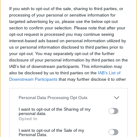
αυτονομία 120 ωρών. Η προστασία από τα
If you wish to opt-out of the sale, sharing to third parties, or
μαγνητικά πεδία εξακολουθεί να εξασφαλίζεται
processing of your personal or sensitive information for
targeted advertising by us, please use the below opt-out
μέσω της εσωτερικής κάσας από μαλακό σίδηρο,
section to confirm your selection. Please note that after your
γι’ αυτό και το Ingenieur Automatic 40 διατηρεί
opt-out request is processed you may continue seeing
κλειστό πίσω καπάκι, σε αντίθεση με τη νέα
interest-based ads based on personal information utilized by
us or personal information disclosed to third parties prior to
έκδοση των 35 χιλιοστών που διαθέτει διάφανο
your opt-out. You may separately opt-out of the further
caseback. Η υδατοστεγανότητα φτάνει τα 10 bar,
disclosure of your personal information by third parties on the
επιβεβαιώνοντας ότι πρόκειται για ένα ρολόι
IAB’s list of downstream participants. This information may
also be disclosed by us to third parties on the
IAB’s List of
σχεδιασμένο για καθημερινή χρήση και όχι για
Downstream Participants
that may further disclose it to other
περιστασιακές εμφανίσεις.
third parties.
Personal Data Processing Opt Outs
Το αποτέλεσμα είναι ένα από τα ελάχιστα luxury
sports watches που μπορούν να περάσουν με την
I want to opt-out of the Sharing of my
personal data.
ίδια φυσικότητα από μια επαγγελματική
Opted In
συνάντηση σε ένα καλοκαιρινό σαββατοκύριακο ή
I want to opt-out of the Sale of my
στις εξέδρες του Wimbledon, χωρίς να δείχνουν
Personal Data.