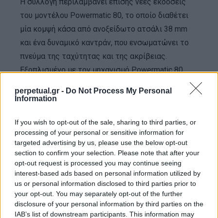
Η συλλογή περιλαμβάνει επίσης νέες εκδόσεις
του μοντέλου Powermatic 80, το οποίο διαθέτει
μία κομψή κάσα από ανοξείδωτο ατσάλι 38 mm
και ένα δυναμικό καντράν, που ενσωματώνει το
πνεύμα της ταχύτητας και της ακρίβειας.
Εξοπλισμένο με τον μηχανισμό Powermatic 80,
προσφέρει απαράμιλλη ακρίβεια σε όσους
perpetual.gr -
Do Not Process My Personal
ακολουθούν έναν δραστήριο τρόπο ζωής.
Information
If you wish to opt-out of the sale, sharing to third parties, or
processing of your personal or sensitive information for
targeted advertising by us, please use the below opt-out
section to confirm your selection. Please note that after your
opt-out request is processed you may continue seeing
interest-based ads based on personal information utilized by
us or personal information disclosed to third parties prior to
your opt-out. You may separately opt-out of the further
disclosure of your personal information by third parties on the
IAB’s list of downstream participants. This information may