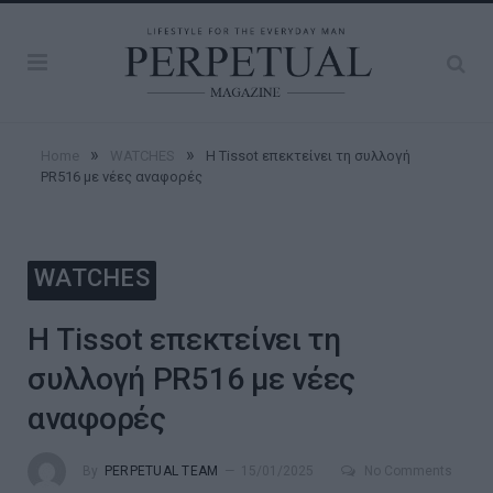
»
»
Home
WATCHES
Η Tissot επεκτείνει τη συλλογή
PR516 με νέες αναφορές
WATCHES
Η Tissot επεκτείνει τη
συλλογή PR516 με νέες
αναφορές
By
PERPETUAL TEAM
15/01/2025
No Comments