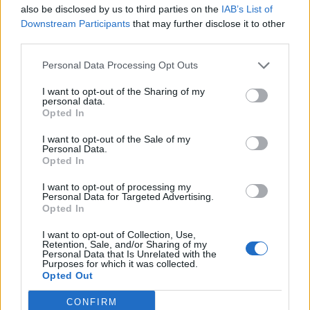
also be disclosed by us to third parties on the
IAB’s List of
Downstream Participants
that may further disclose it to other
third parties.
Personal Data Processing Opt Outs
I want to opt-out of the Sharing of my
Τέλος, υπάρχουν οι εκδόσεις χαλαζία του PR516,
personal data.
Opted In
οι οποίες έχουν ανανεωμένη εμφάνιση και είναι
ιδανικές για όσους ψάχνουςν ένα ρολόι τόσο
I want to opt-out of the Sale of my
Personal Data.
αδυσώπητο όσο οι επιδιώξεις τους.
Opted In
I want to opt-out of processing my
Personal Data for Targeted Advertising.
Opted In
I want to opt-out of Collection, Use,
Retention, Sale, and/or Sharing of my
Personal Data that Is Unrelated with the
Purposes for which it was collected.
Opted Out
CONFIRM