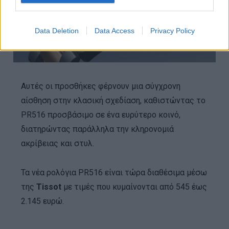
Data Deletion
Data Access
Privacy Policy
Αυτές οι προσθήκες φέρνουν μια σύγχρονη
αίσθηση στην κλασική σχεδίαση, καθιστώντας το
PR516 προσβάσιμο σε ένα ευρύτερο κοινό,
διατηρώντας παράλληλα την κληρονομιά
ακρίβειας και στυλ.
Τα νέα ρολόγια PR516 είναι τώρα διαθέσιμα μέσω
της
Tissot
με τιμές που κυμαίνονται από 545 έως
2.145 ευρώ.