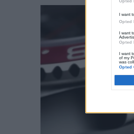
Opted 
I want t
Opted 
I want 
Advertis
Opted 
I want t
of my P
was col
Opted 