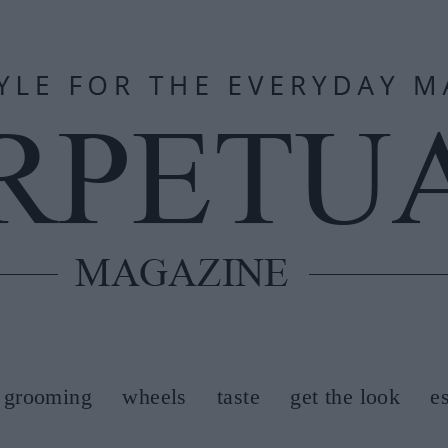
grooming
wheels
taste
get the look
e