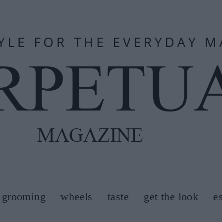
grooming
wheels
taste
get the look
e