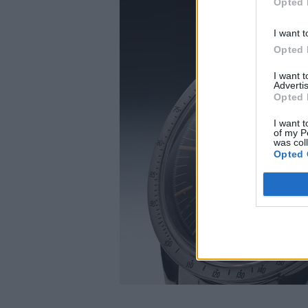
Opted 
I want t
Opted 
I want 
Advertis
Opted 
I want t
of my P
was col
Opted 