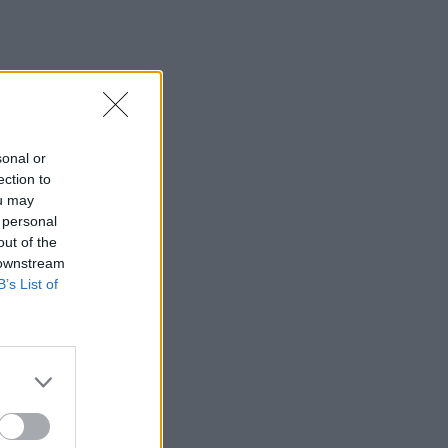
sonal or
ection to
ou may
 personal
out of the
 downstream
B’s List of