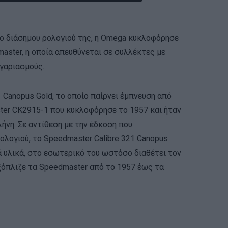
πιο διάσημου ρολογιού της, η Omega κυκλοφόρησε
aster, η οποία απευθύνεται σε συλλέκτες με
γαριασμούς.
1 Canopus Gold, το οποίο παίρνει έμπνευση από
er CK2915-1 που κυκλοφόρησε το 1957 και ήταν
ήνη. Σε αντίθεση με την έδκοση που
ολογιού, το Speedmaster Calibre 321 Canopus
 υλικά, στο εσωτερικό του ωστόσο διαθέτει τον
εξόπλιζε τα Speedmaster από το 1957 έως τα