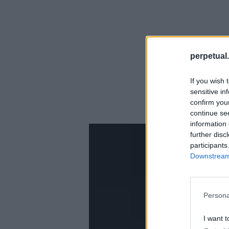
perpetual.
If you wish 
sensitive in
confirm you
continue se
information 
further disc
participants
Downstream 
Persona
I want t