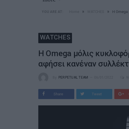
»
»
Home
WATCHES
Η Omega 
YOU ARE AT:
WATCHES
Η Omega μόλις κυκλοφόρ
αφήσει κανέναν συλλέκτ
By
PERPETUAL TEAM
06/01/2022
N
Share
Tweet