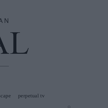
scape
perpetual tv