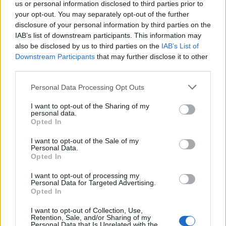
us or personal information disclosed to third parties prior to
υποβληθεί σε επεξεργασία αμμοβολής
your opt-out. You may separately opt-out of the further
ξεχωρίζουν οι δείκτες PVD 18K από κράμα
disclosure of your personal information by third parties on the
IAB’s list of downstream participants. This information may
χαλκού-χρυσού και οι δείκτες σε μαύρη
also be disclosed by us to third parties on the
IAB’s List of
απόχρωση, όλοι με «vintage» υλικό Super-
Downstream Participants
that may further disclose it to other
LumiNova, ενώ οι άλλες ενδείξεις, όπως το
third parties.
λογότυπο και η επωνυμία OMEGA, είναι σε
Personal Data Processing Opt Outs
ανοιχτό καφέ χρώμα.
I want to opt-out of the Sharing of my
personal data.
Opted In
Η διαφορά στα μοντέλα επικεντρώνεται στον
καρπό, όπου οι πελάτες μπορούν να επιλέξουν
I want to opt-out of the Sale of my
Personal Data.
ανάμεσα σε μια έκδοση ντεγκραντέ δικτυωτό
Opted In
μπρασελέ από κράμα χαλκού-χρυσού με
I want to opt-out of processing my
αναδιπλούμενο κούμπωμα ή εναλλακτικά σε
Personal Data for Targeted Advertising.
Opted In
ενσωματωμένο μαύρο λουράκι από καουτσούκ με
αγκράφα από κράμα χαλκού-χρυσού.
I want to opt-out of Collection, Use,
Retention, Sale, and/or Sharing of my
Personal Data that Is Unrelated with the