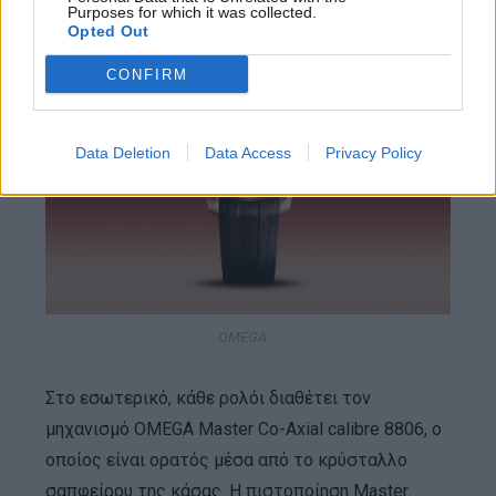
Purposes for which it was collected.
Opted Out
CONFIRM
Data Deletion
Data Access
Privacy Policy
OMEGA
Στο εσωτερικό, κάθε ρολόι διαθέτει τον
μηχανισμό OMEGA Master Co-Axial calibre 8806, ο
οποίος είναι ορατός μέσα από το κρύσταλλο
σαπφείρου της κάσας. Η πιστοποίηση Master