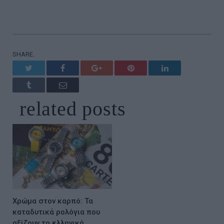
SHARE.
Twitter
Facebook
Google+
Pinterest
LinkedIn
Tumblr
Email
related
posts
Χρώμα στον καρπό: Τα
καταδυτικά ρολόγια που
αξίζουν το ελληνικό