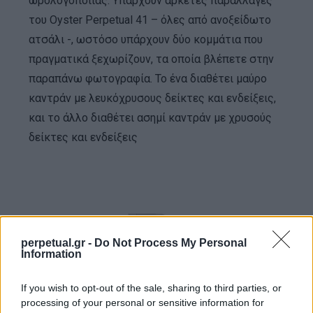
ωρολογοποιίας. Υπάρχουν αρκετές παραλλαγές
του Oyster Perpetual 41 – όλες από ανοξείδωτο
ατσάλι -, ωστόσο υπάρχουν δύο κομμάτια που
πραγματικά ξεχωρίζουν, τα οποία βλέπετε στην
παραπάνω φωτογραφία. Το ένα διαθέτει μαύρο
καντράν με λευκόχρυσους δείκτες και ενδείξεις,
και το άλλο διαθέτει ασημί καντράν με χρυσούς
δείκτες και ενδείξεις
perpetual.gr -
Do Not Process My Personal
Information
If you wish to opt-out of the sale, sharing to third parties, or
processing of your personal or sensitive information for