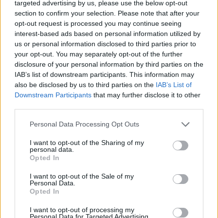
targeted advertising by us, please use the below opt-out
section to confirm your selection. Please note that after your
opt-out request is processed you may continue seeing
interest-based ads based on personal information utilized by
us or personal information disclosed to third parties prior to
your opt-out. You may separately opt-out of the further
disclosure of your personal information by third parties on the
IAB’s list of downstream participants. This information may
also be disclosed by us to third parties on the
IAB’s List of
Downstream Participants
that may further disclose it to other
Σύνεχίζουμε με τα πέντε νέα μοντέλα Oyster
third parties.
Perpetual 36mm, τα οποία διαθέτουν καντράν σε
Personal Data Processing Opt Outs
ροζ, κίτρινο, πράσινο, κόκκινο και τυρκουάζ
χρώμα. Και τα πέντε ρολόγια διαθέτουν
I want to opt-out of the Sharing of my
personal data.
Chromalight επίστρωση, που σημαίνει ότι θα είναι
Opted In
φωτεινά και ευανάγνωστα κατά την διάρκεια της
I want to opt-out of the Sale of my
νύχτας. Σύμφωνα με το ιστότοπο της Rolex, όλα
Personal Data.
Opted In
τα μοντέλα, εκτός από το ροζ, είναι διαθέσιμα και
με κάσα 41 mm.
I want to opt-out of processing my
Personal Data for Targeted Advertising.