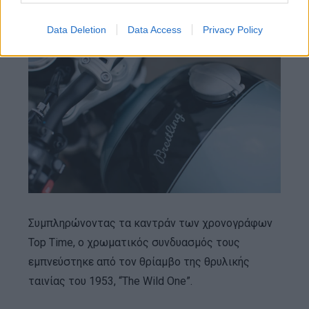
Πολυχρωματικό Μπλε Σχέδιο
Data Deletion
Data Access
Privacy Policy
Συμπληρώνοντας τα καντράν των χρονογράφων
Top Time, ο χρωματικός συνδυασμός τους
εμπνεύστηκε από τoν θρίαμβο της θρυλικής
ταινίας του 1953, “The Wild One”.