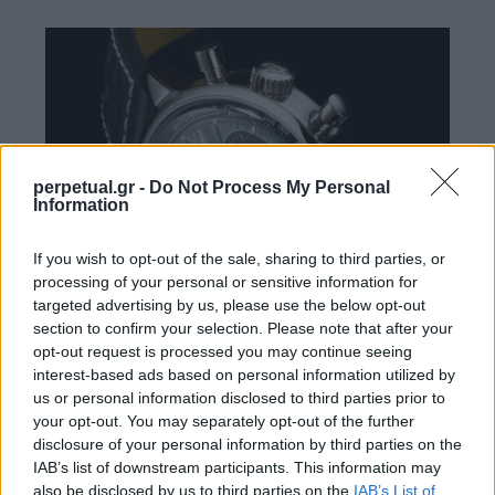
perpetual.gr -
Do Not Process My Personal
Information
If you wish to opt-out of the sale, sharing to third parties, or
processing of your personal or sensitive information for
targeted advertising by us, please use the below opt-out
section to confirm your selection. Please note that after your
opt-out request is processed you may continue seeing
interest-based ads based on personal information utilized by
Ο Διευθύνων Σύμβουλος της Triumph, Nick Bloor,
us or personal information disclosed to third parties prior to
δήλωσε: “Αυτή η συνεργασία γεννήθηκε από μια
your opt-out. You may separately opt-out of the further
κοινή φιλοσοφία τολμηρού και πρωτότυπου
disclosure of your personal information by third parties on the
IAB’s list of downstream participants. This information may
σχεδιασμού. Το Top Time Triumph συνδυάζει αυτό
also be disclosed by us to third parties on the
IAB’s List of