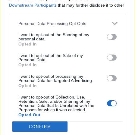
το ασυμβίβαστο στυλ με την δεξιοτεχνία.”
Downstream Participants
that may further disclose it to other
third parties.
Με διάμετρο 41mm, το Top Time Triumph
Personal Data Processing Opt Outs
ταιριάζει, όπως και το πρωτότυπο, και στα δύο
I want to opt-out of the Sharing of my
φύλα. Για τους λάτρεις της Triumph και
personal data.
Opted In
υποψήφιους κατόχους της Speed Twin Breitling
Limited Edition, είναι απολύτως απαραίτητο.
I want to opt-out of the Sale of my
Personal Data.
Opted In
I want to opt-out of processing my
Personal Data for Targeted Advertising.
Opted In
Triumph Speed Twin Breitling Limited
Edition
I want to opt-out of Collection, Use,
Retention, Sale, and/or Sharing of my
Personal Data that Is Unrelated with the
Μόνο 270 από αυτές τις μοτοσυκλέτες θα
Purposes for which it was collected.
Opted Out
κατασκευαστούν. Εδώ είναι μια πιο λεπτομερή
ματιά στον εξαιρετικό σχεδιασμό τους:
CONFIRM