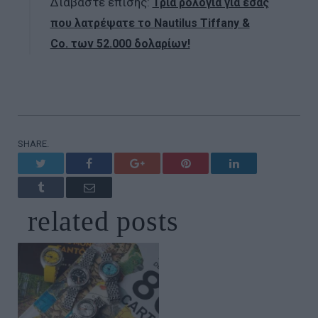
Διαβάστε επίσης:
Τρία ρολόγια για εσάς
που λατρέψατε το Nautilus Tiffany &
Co. των 52.000 δολαρίων!
SHARE.
Twitter
Facebook
Google+
Pinterest
LinkedIn
Tumblr
Email
related
posts