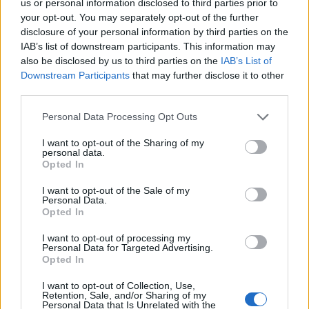
κρασί, ούτε μπίρα με τη σύγχρονη έννοια. Ήταν
us or personal information disclosed to third parties prior to
your opt-out. You may separately opt-out of the further
ένα προϊόν των διατροφικών και κοινωνικών
disclosure of your personal information by third parties on the
αναγκών της εποχής.
IAB’s list of downstream participants. This information may
also be disclosed by us to third parties on the
IAB’s List of
Downstream Participants
that may further disclose it to other
Και τα δύο μας θυμίζουν μια διαχρονική αλήθεια:
third parties.
κάθε κοινωνία δημιουργεί τα ποτά που
Personal Data Processing Opt Outs
αντανακλούν τις αξίες της.
I want to opt-out of the Sharing of my
personal data.
Ακόμη και τότε, το ποτό διαχώριζε τους
Opted In
ρόλους. Κρατήρας ή posca; Αριστοκράτης ή
I want to opt-out of the Sale of my
λεγεωνάριος; Τελετουργία ή επιβίωση; Η
Personal Data.
Opted In
απάντηση δεν αφορούσε ποτέ μόνο τη γεύση.
I want to opt-out of processing my
Personal Data for Targeted Advertising.
Από την κοινότητα στο brand
Opted In
I want to opt-out of Collection, Use,
Ακολουθώντας την ιστορία του ποτού μέσα
Retention, Sale, and/or Sharing of my
Personal Data that Is Unrelated with the