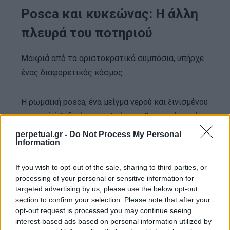
Posca και κυκεώνας: Η άλλη
πλευρά του ποτηριού
Μακριά από τα αριστοκρατικά συμπόσια, υπήρχε
ένας διαφορετικός κόσμος.
Η ρωμαϊκή posca, ένα μείγμα νερού και ξινισμένου
κρασιού ή ξυδιού, αποτελούσε καθημερινό ποτό
στρατιωτών, εργατών και ταξιδιωτών. Δεν είχε
perpetual.gr -
Do Not Process My Personal
Information
κύρος ούτε συμβολικό βάρος. Ήταν πρακτική,
φθηνή και λειτουργική.
If you wish to opt-out of the sale, sharing to third parties, or
processing of your personal or sensitive information for
Αντίστοιχα, ο ελληνικός κυκεώνας ήταν ένα ποτό
targeted advertising by us, please use the below opt-out
section to confirm your selection. Please note that after your
με βάση το νερό και το κριθάρι, συχνά
opt-out request is processed you may continue seeing
εμπλουτισμένο με αρωματικά φυτά. Δεν ήταν
interest-based ads based on personal information utilized by