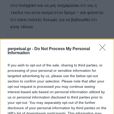
στο Instagram και να μας ενημερώσει ότι ναι, η
τεκίλα του είναι ακόμα στον δρόμο – και φαίνεται
ότι κάνει πολλές δοκιμές για να βεβαιωθεί ότι
είναι τέλεια.
https://www.instagram.com/p/Bvttc3MhF66/?
utm_source=ig_web_copy_link
perpetual.gr -
Do Not Process My Personal
Information
“Περάσαμε όλο το Σαββατοκύριακο δοκιμάζοντας
If you wish to opt-out of the sale, sharing to third parties, or
κάθε παρτίδα της νέας μου τεκίλας, φρέσκια από
processing of your personal or sensitive information for
targeted advertising by us, please use the below opt-out
τα βαρέλια μας στο Μεξικό. Είμαι πολύ
section to confirm your selection. Please note that after your
παθιασμένος με τη νέα τεκίλα που αναπτύσσουμε.
opt-out request is processed you may continue seeing
Έχουν περάσει χρόνια και όλοι οι δρόμοι έχουν
interest-based ads based on personal information utilized by
us or personal information disclosed to third parties prior to
οδηγήσει εδώ. Πολύς αυξανόμενος ενθουσιασμός.
your opt-out. You may separately opt-out of the further
Mana, πάθος, θετικότητα, σκληρή δουλειά και
disclosure of your personal information by third parties on the
διασκέδαση. Αυτό είναι για σένα κόσμε, ας πιούμε
IAB’s list of downstream participants. This information may