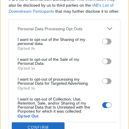
also be disclosed by us to third parties on the
IAB’s List of
ένα ποτό.”, έγραφε η λεζάντα.
Downstream Participants
that may further disclose it to other
third parties.
Σύμφωνα με την φωτογραφία, φαίνεται να
Personal Data Processing Opt Outs
διαθέτει μια πλήρη σειρά, συμπεριλαμβανομένης
I want to opt-out of the Sharing of my
μια Añejo (παλαιωμένη πάνω απο ένα έτος, ωραία
personal data.
ως ποτό), μιας Silver (γνωστής και ως Blanco-
Opted In
unaged, τέλεια για ανάμειξη) και μια Reposado
I want to opt-out of the Sale of my
Personal Data.
(παλαιωμένη τουλάχιστον δύο μήνες σε δρύινα
Opted In
βαρέλια, ιδανική για ανάμειξη ή σφηνάκι).
I want to opt-out of processing my
Personal Data for Targeted Advertising.
Opted In
Ο Johnson δεν μας έδειξε πως θα ονομάζεται η
νέα του τεκίλα, αλλά υποθέτουμε ότι θα μας
I want to opt-out of Collection, Use,
Retention, Sale, and/or Sharing of my
ενημερώσει όταν είναι έτοιμος. Ενώ μένει να
Personal Data that Is Unrelated with the
Purposes for which it was collected.
δούμε πως ο Rock σχεδιάζει να ονομάσει την
Opted Out
τεκίλα του, είναι σαφές ότι η απώλεια της
CONFIRM