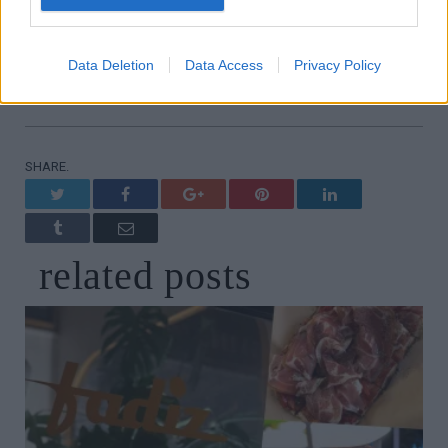
κατοχύρωσης του προτιμώμενου ονόματός δεν
αφαίρεσε το χαμόγελο απο τα χείλη του.
Data Deletion
Data Access
Privacy Policy
SHARE.
Twitter
Facebook
Google+
Pinterest
LinkedIn
Tumblr
Email
related
posts