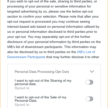
If you wish to opt-out of the sale, sharing to third parties, or
Η νέα τοποθεσία έφερε μεγαλύτερη προβολή,
processing of your personal or sensitive information for
targeted advertising by us, please use the below opt-out
αυξημένες απαιτήσεις και υψηλότερες
section to confirm your selection. Please note that after your
προσδοκίες από το κοινό, χωρίς όμως να
opt-out request is processed you may continue seeing
μεταβάλει τον βασικό πυρήνα της φιλοσοφίας
interest-based ads based on personal information utilized by
us or personal information disclosed to third parties prior to
του εστιατορίου. Η έμφαση παρέμεινε στην
your opt-out. You may separately opt-out of the further
ποιότητα της πρώτης ύλης και στη συνέπεια της
disclosure of your personal information by third parties on the
εμπειρίας.
IAB’s list of downstream participants. This information may
also be disclosed by us to third parties on the
IAB’s List of
Downstream Participants
that may further disclose it to other
Η επέκταση ακολούθησε αρκετά αργότερα, με νέα
third parties.
εστιατόρια στο Κεφαλάρι, στα νότια προάστια,
Personal Data Processing Opt Outs
στη Βουλιαγμένη και στη συνέχεια στη Μύκονο. Ο
ρυθμός ανάπτυξης υπήρξε μετρημένος και
I want to opt-out of the Sharing of my
personal data.
ελεγχόμενος, στοιχείο που αντανακλά μια
Opted In
στρατηγική προτεραιότητα στη διατήρηση της
I want to opt-out of the Sale of my
ποιότητας αντί της ταχείας κλιμάκωσης.
Personal Data.
Opted In