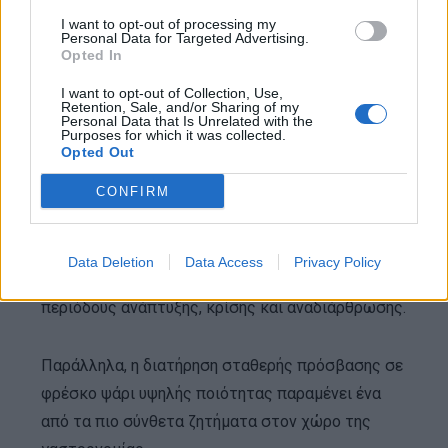
I want to opt-out of processing my
Παρά τη γεωγραφική ανάπτυξη, το Μικρολίμανο
Personal Data for Targeted Advertising.
εξακολουθεί να αποτελεί το σημείο αναφοράς της
Opted In
ταυτότητας του ομίλου.
I want to opt-out of Collection, Use,
Retention, Sale, and/or Sharing of my
Personal Data that Is Unrelated with the
Purposes for which it was collected.
Η ανθεκτικότητα ως σύστημα
Opted Out
CONFIRM
Στη διάρκεια των τελευταίων δεκαετιών, το
Μικρολίμανο άλλαξε ριζικά. Η περιοχή
μετασχηματίστηκε αστικά, εμπορικά και
Data Deletion
Data Access
Privacy Policy
τουριστικά, ενώ η εστίαση πέρασε διαδοχικές
περιόδους ανάπτυξης, κρίσης και αναδιάρθρωσης.
Παράλληλα, η διατήρηση σταθερής πρόσβασης σε
φρέσκο ψάρι υψηλής ποιότητας παραμένει ένα
από τα πιο σύνθετα ζητήματα στον χώρο της