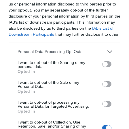
us or personal information disclosed to third parties prior to
your opt-out. You may separately opt-out of the further
Οι έχοντες τέκνα θα πρέπει να υποχρεωθούν
disclosure of your personal information by third parties on the
IAB’s list of downstream participants. This information may
στους γονείς τους για την φύλαξη τους, οι μη
also be disclosed by us to third parties on the
IAB’s List of
έχοντες μετά από αυτό ίσως αποκτήσουν…
Downstream Participants
that may further disclose it to other
third parties.
Του chef Γιώργου Παπαστάθη
Personal Data Processing Opt Outs
I want to opt-out of the Sharing of my
personal data.
Opted In
I want to opt-out of the Sale of my
Personal Data.
SHARE.
Opted In
Twitter
Facebook
Google+
Pinterest
LinkedIn
I want to opt-out of processing my
Tumblr
Email
Personal Data for Targeted Advertising.
Opted In
related
posts
I want to opt-out of Collection, Use,
Retention, Sale, and/or Sharing of my