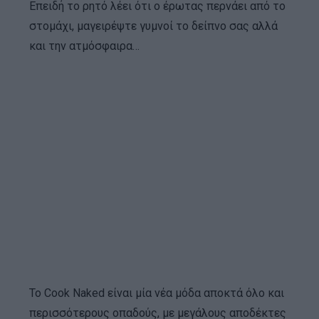
Επειδή το ρητό λέει ότι ο έρωτας περνάει από το
στομάχι, μαγειρέψτε γυμνοί το δείπνο σας αλλά
και την ατμόσφαιρα…
Το Cook Naked είναι μία νέα μόδα αποκτά όλο και
περισσότερους οπαδούς, με μεγάλους αποδέκτες