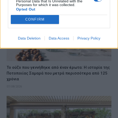
Personal Data that Is Unrelated with the
Purposes for which it was collected.
Opted Out
CONFIRM
Data Deletion
Data Access
Privacy Policy
Το ούζο που γεννήθηκε από έναν έρωτα: Η ιστορία της
Ποτοποιίας Σαμαρά που μετρά περισσότερα από 125
χρόνια
07/08/2026