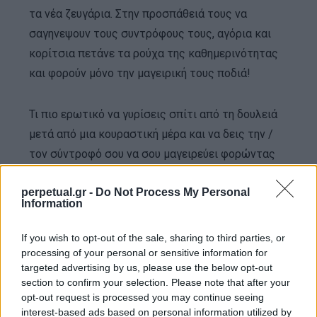
τα νέα ζευγάρια. Στην προσπάθειά τους να
σαγηνεψουν τους συντρόφους τους, αγόρια και
κορίτσια πετάνε τα ρούχα της καθημερινότητας
και φορούν μόνο την μαγειρική τους ποδιά!
Τι πιο ερωτικό να γυρίσεις σπίτι από τη δουλειά
μετά από μια κουραστική μέρα και να δεις την /
τον σύντροφό σου να σου μαγειρεύει φορώντας
μόνο μια ποδιά και το άρωμα του/της;
perpetual.gr -
Do Not Process My Personal
Information
Τα μακροχρόνια ζευγάρια χρειάζονται μικρές
αποδράσεις από την ρουτίνα λένε οι ειδικοί για να
If you wish to opt-out of the sale, sharing to third parties, or
processing of your personal or sensitive information for
αναζωογονηθει ο έρωτας τους. Σας προτείνω
targeted advertising by us, please use the below opt-out
λοιπόν να το δοκιμάσετε με μια αγαπημένη του/
section to confirm your selection. Please note that after your
της συνταγή με θαλασσινά η ένα ελαφρύ ζυμαρικο
opt-out request is processed you may continue seeing
interest-based ads based on personal information utilized by
και ένα ωραίο κρασί..