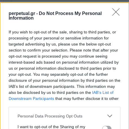
perpetual.gr -
Do Not Process My Personal
Information
If you wish to opt-out of the sale, sharing to third parties, or
processing of your personal or sensitive information for
targeted advertising by us, please use the below opt-out
section to confirm your selection. Please note that after your
View this post on Instagram
opt-out request is processed you may continue seeing
interest-based ads based on personal information utilized by
us or personal information disclosed to third parties prior to
your opt-out. You may separately opt-out of the further
disclosure of your personal information by third parties on the
IAB’s list of downstream participants. This information may
also be disclosed by us to third parties on the
IAB’s List of
Downstream Participants
that may further disclose it to other
third parties.
Voted best smegma in San Diego on Yelp.
Personal Data Processing Opt Outs
Dustin
A post shared by
(@dusty_megadoodoo) on
Jan 18, 
I want to opt-out of the Sharing of my