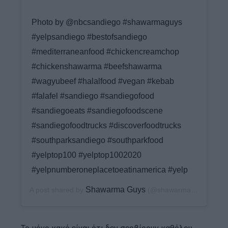
⠀⠀⠀⠀⠀⠀⠀⠀⠀⠀⠀⠀ ⠀⠀⠀⠀⠀⠀⠀⠀⠀⠀⠀⠀
Photo by @nbcsandiego #shawarmaguys
#yelpsandiego #bestofsandiego
#mediterraneanfood #chickencreamchop
#chickenshawarma #beefshawarma
#wagyubeef #halalfood #vegan #kebab
#falafel #sandiego #sandiegofood
#sandiegoeats #sandiegofoodscene
#sandiegofoodtrucks #discoverfoodtrucks
#southparksandiego #southparkfood
#yelptop100 #yelptop1002020
#yelpnumberoneplacetoeatinamerica #yelp
Shawarma Guys
A post shared by
(@shawarmaguys_) on