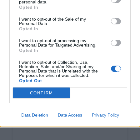
personal data.
Opted In
Άλλος χρήστης έγραψε ότι η εξυπηρέτηση είναι
άψογη και οι υπάλληλοι πολύ φιλικοί, ενώ
I want to opt-out of the Sale of my
Personal Data.
υπάρχουν τραπεζάκια για αυτούς που θέλουν να
Opted In
απολαύσουν το φαγητό τους εκεί. Επίσης
I want to opt-out of processing my
πρόσθεσε ότι είναι πολύ έντονα τα στοιχεία της
Personal Data for Targeted Advertising.
Opted In
μεσογειακής διατροφής στα πιάτα τους, τα οποία
είναι πραγματικά πεντανόστιμα.
I want to opt-out of Collection, Use,
Retention, Sale, and/or Sharing of my
Personal Data that Is Unrelated with the
Purposes for which it was collected.
Opted Out
CONFIRM
Data Deletion
Data Access
Privacy Policy