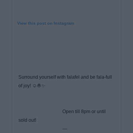
View this post on Instagram
Surround yourself with falafel and be fala-full
of joy! ☺️🧆✨ ⠀⠀⠀⠀⠀⠀⠀⠀⠀⠀⠀
⠀⠀⠀⠀⠀⠀⠀⠀⠀⠀⠀ ⠀⠀⠀⠀⠀⠀⠀⠀⠀⠀⠀
⠀⠀⠀⠀⠀⠀⠀⠀ ⠀⠀⠀⠀⠀⠀⠀⠀⠀⠀⠀⠀
⠀⠀⠀⠀⠀⠀⠀⠀⠀⠀⠀⠀ Open till 8pm or until
sold out! ⠀⠀⠀⠀⠀⠀⠀⠀⠀⠀⠀
⠀⠀⠀⠀⠀⠀⠀⠀⠀⠀⠀⠀ — ⠀⠀⠀⠀⠀⠀⠀⠀⠀⠀⠀⠀