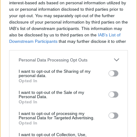
interest-based ads based on personal information utilized by
us or personal information disclosed to third parties prior to
your opt-out. You may separately opt-out of the further
STYLE
disclosure of your personal information by third parties on the
IAB’s list of downstream participants. This information may
also be disclosed by us to third parties on the
IAB’s List of
Downstream Participants
that may further disclose it to other
third parties.
Personal Data Processing Opt Outs
I want to opt-out of the Sharing of my
personal data.
Opted In
I want to opt-out of the Sale of my
Personal Data.
10+1 sneakers που δεν πρέπει να χάσετε
Opted In
αυτή την εβδομάδα
I want to opt-out of processing my
Personal Data for Targeted Advertising.
10/09/2020
Opted In
Κάθε εβδομάδα οι γνωστές αθλητικές μάρκες κυκλοφορούν
I want to opt-out of Collection, Use,
νέα sneakers, τα περισσότερα από τα οποία γίνονται…