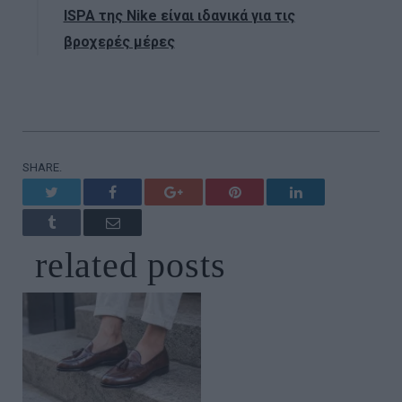
ISPA της Nike είναι ιδανικά για τις
βροχερές μέρες
SHARE.
Twitter
Facebook
Google+
Pinterest
LinkedIn
Tumblr
Email
related
posts