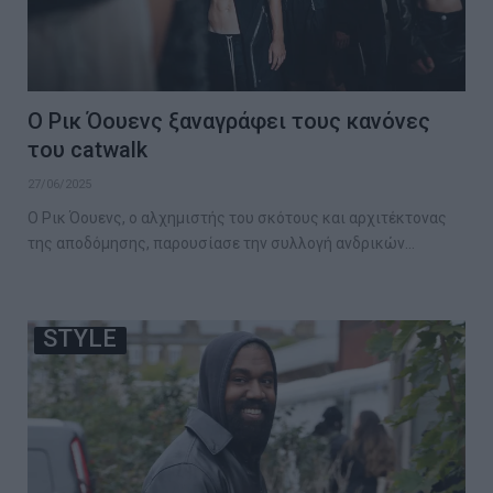
Ο Ρικ Όουενς ξαναγράφει τους κανόνες
του catwalk
27/06/2025
Ο Ρικ Όουενς, ο αλχημιστής του σκότους και αρχιτέκτονας
της αποδόμησης, παρουσίασε την συλλογή ανδρικών…
STYLE