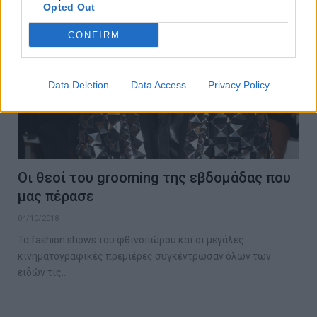
Opted Out
CONFIRM
Data Deletion
Data Access
Privacy Policy
Οι θεοί του grooming της εβδομάδας που
μας πέρασε
04/10/2018
Τα fashion shows του φθινοπώρου και οι μεγάλες
κινηματογραφικές πρεμιέρες συγκέντρωσαν όλων των
ειδών τις…