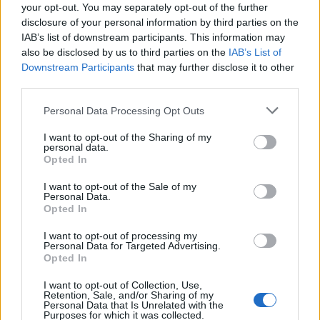
your opt-out. You may separately opt-out of the further
disclosure of your personal information by third parties on the
IAB’s list of downstream participants. This information may
also be disclosed by us to third parties on the
IAB’s List of
Downstream Participants
that may further disclose it to other
third parties.
Personal Data Processing Opt Outs
I want to opt-out of the Sharing of my
personal data.
Opted In
Τα street style απο την Εβδομάδα Μόδας
στη Σαγκάη
I want to opt-out of the Sale of my
Personal Data.
18/10/2018
Opted In
Είναι γνωστό ότι οι παρευρισκόμενοι στις Εβδομάδες μόδας
I want to opt-out of processing my
αρέσκονται στο να αναδεικνύουν φανταχτερά κομμάτια και…
Personal Data for Targeted Advertising.
Opted In
I want to opt-out of Collection, Use,
Retention, Sale, and/or Sharing of my
GROOMING
Personal Data that Is Unrelated with the
Purposes for which it was collected.