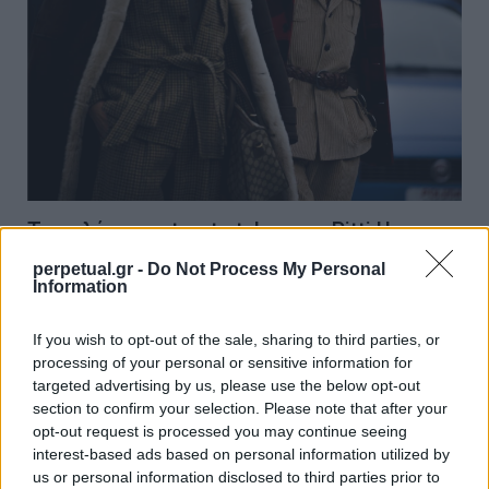
Τα καλύτερα street styles του Pitti Uomo
AW19
perpetual.gr -
Do Not Process My Personal
Information
10/01/2019
Μπορεί η Εβδομάδα Μόδας του Λονδίνου να τελείωσε, αλλά
If you wish to opt-out of the sale, sharing to third parties, or
το Pitti Uomo Φθινόπωρο / Χειμώνας…
processing of your personal or sensitive information for
targeted advertising by us, please use the below opt-out
section to confirm your selection. Please note that after your
opt-out request is processed you may continue seeing
STYLE
interest-based ads based on personal information utilized by
us or personal information disclosed to third parties prior to