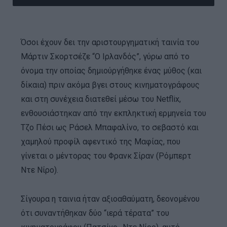
Όσοι έχουν δει την αριστουργηματική ταινία του
Μάρτιν Σκορτσέζε “Ο Ιρλανδός”, γύρω από το
όνομα την οποίας δημιούργήθηκε ένας μύθος (και
δίκαια) πριν ακόμα βγει στους κινηματογράφους
και στη συνέχεια διατεθεί μέσω του Netflix,
ενθουσιάστηκαν από την εκπληκτική ερμηνεία του
Τζο Πέσι ως Ράσελ Μπαφαλίνο, το σεβαστό και
χαμηλού προφίλ αφεντικό της Μαφίας, που
γίνεται ο μέντορας του Φρανκ Σίραν (Ρόμπερτ
Ντε Νίρο).
Σίγουρα η ταινια ήταν αξιοαθαύματη, δεονομένου
ότι συναντήθηκαν δύο “ιερά τέρατα” του