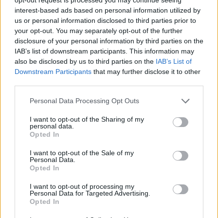
ποτέ, το online κατάστημα γυαλιών ηλίου
interest-based ads based on personal information utilized by
Eyegoodies αποφάσισε να τα κάνει διαθέσιμα στο
us or personal information disclosed to third parties prior to
your opt-out. You may separately opt-out of the further
ευρύ κοινό. Τα γυαλιά με τους διαβαθμισμένους
disclosure of your personal information by third parties on the
φακούς κατασκευάζονται χειροποίητα στην
IAB’s list of downstream participants. This information may
Ιταλία και ονομάζονται Super Classic Black
also be disclosed by us to third parties on the
IAB’s List of
Downstream Participants
that may further disclose it to other
Custom. Χρησιμοποιήθηκαν οι
premium φακοί
third parties.
Essilor
, οι οποίοι έχουν μια γκρι απόχρωση 60%
στην κορυφή που ξεθωριάζει στο 0% στο κάτω
Personal Data Processing Opt Outs
μέρος.
I want to opt-out of the Sharing of my
personal data.
Opted In
I want to opt-out of the Sale of my
Personal Data.
Opted In
I want to opt-out of processing my
Personal Data for Targeted Advertising.
Opted In