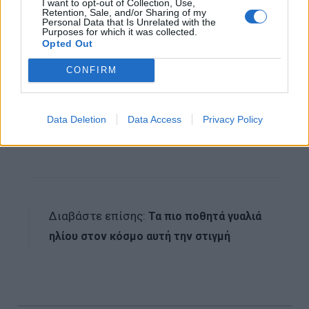
I want to opt-out of Collection, Use,
Retention, Sale, and/or Sharing of my
Personal Data that Is Unrelated with the
Purposes for which it was collected.
Opted Out
CONFIRM
Τα πανέμορφα αυτά γυαλιά κοστίζουν 279
δολάρια και όσοι θέλουν να τα αποκτήσουν
μπορούν να τα παραγγείλουν μέσω της
Data Deletion
Data Access
Privacy Policy
ιστοσελίδα της εταιρείας
εδώ
.
Διαβάστε επίσης:
Τα πιο ποθητά γυαλιά
ηλίου στον κόσμο αυτή την στιγμή