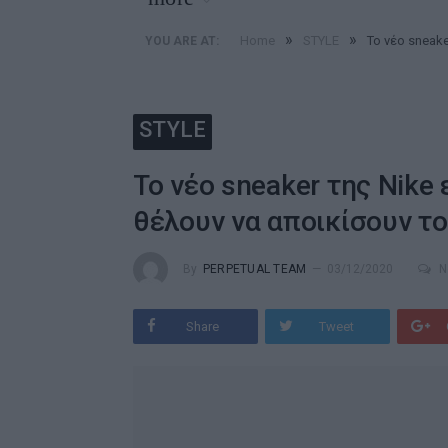
»
»
Home
STYLE
Το νέο sneake
YOU ARE AT:
STYLE
Το νέο sneaker της Nike 
θέλουν να αποικίσουν τ
By
PERPETUAL TEAM
03/12/2020
N
Share
Tweet