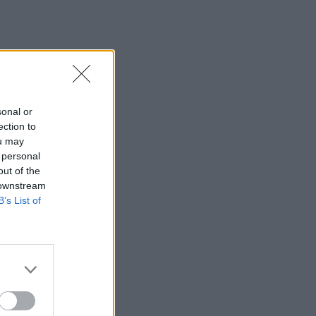
sonal or
ection to
ou may
 personal
out of the
 downstream
B’s List of