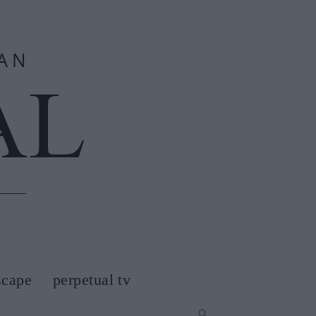
scape
perpetual tv