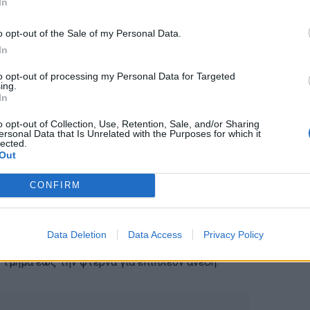
In
o opt-out of the Sale of my Personal Data.
In
to opt-out of processing my Personal Data for Targeted
ing.
In
o opt-out of Collection, Use, Retention, Sale, and/or Sharing
Nike
ersonal Data that Is Unrelated with the Purposes for which it
lected.
Out
από την σιλουέτα του μοντέλου Road Warrior
ουέστ πριν μερικούς μήνες μέσω του λογαριασμού
CONFIRM
aker διαθέτει τις πλάκες Pebax του Nike Shox και
αι στο μπροστινό μέρος του παπουτσιού για
Data Deletion
Data Access
Privacy Policy
ρισης. Η σόλα του sneaker διαθέτει επίσης
 τμήμα έως την φτέρνα για επιπλέον άνεση.