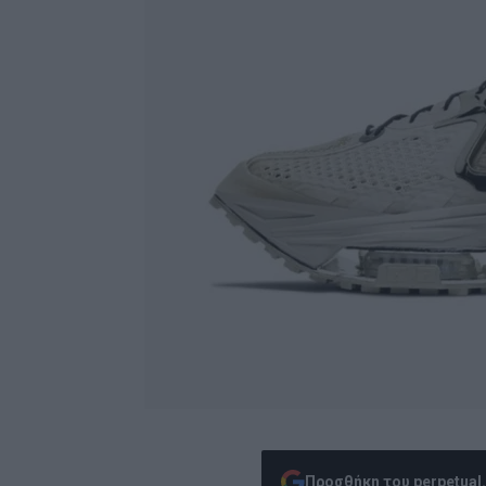
Προσθήκη του perpetual