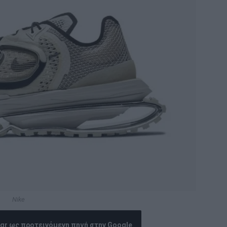
Nike
.gr ως προτεινόμενη πηγή στην Google