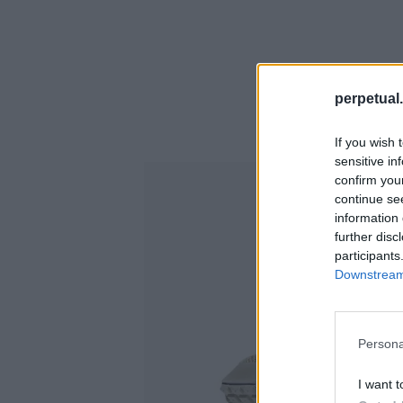
perpetual.
If you wish 
sensitive in
confirm you
continue se
information 
further disc
participants
Downstream 
Persona
I want t