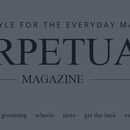
grooming
wheels
taste
get the look
e