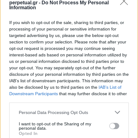
perpetual.gr -
Do Not Process My Personal
Information
If you wish to opt-out of the sale, sharing to third parties, or
processing of your personal or sensitive information for
targeted advertising by us, please use the below opt-out
section to confirm your selection. Please note that after your
opt-out request is processed you may continue seeing
interest-based ads based on personal information utilized by
us or personal information disclosed to third parties prior to
your opt-out. You may separately opt-out of the further
disclosure of your personal information by third parties on the
IAB’s list of downstream participants. This information may
Μία από τις ελάχιστες φορές που ένα dinner
also be disclosed by us to third parties on the
IAB’s List of
κοστούμι τριών τεμαχίων είναι άψογο κι ας μην
Downstream Participants
that may further disclose it to other
είναι total black. Εδώ ο Grant συνδυάζει το κλασικό
third parties.
μαύρο με ένα midnight blue που μαγνητίζει. Πάντα
Personal Data Processing Opt Outs
άψογος!
I want to opt-out of the Sharing of my
personal data.
Opted In
Ο Ian Carmichael στο School For