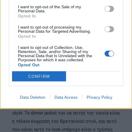
Scoundrels, 1960
I want to opt-out of the Sale of my
Personal Data.
Opted In
I want to opt-out of processing my
Personal Data for Targeted Advertising.
Opted In
I want to opt-out of Collection, Use,
Retention, Sale, and/or Sharing of my
Personal Data that Is Unrelated with the
Purposes for which it was collected.
Opted Out
CONFIRM
Data Deletion
Data Access
Privacy Policy
Ο Ian Carmichael είχε πάντα ένα αβίαστο dapper
style. Τα dinner jacket του σε αυτήν την ταινία είναι
η τέλεια έκφραση του Βρετανικού στυλ, και αυτό
που κάνει αυτό το look υπέροχο είναι ο τρόπος