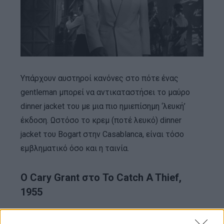
Υπάρχουν αυστηροί κανόνες στο πότε ένας
gentleman μπορεί να αντικαταστήσει το μαύρο
dinner jacket του με μια πιο ημιεπίσημη ‘λευκή’
έκδοση. Ωστόσο το κρεμ (ποτέ λευκό) dinner
jacket του Bogart στην Casablanca, είναι τόσο
εμβληματικό όσο και η ταινία.
Ο Cary Grant στο To Catch A Thief,
1955