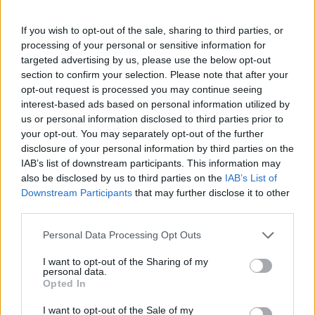
If you wish to opt-out of the sale, sharing to third parties, or
processing of your personal or sensitive information for
targeted advertising by us, please use the below opt-out
Τα Aviator της Ray-Ban κατασκευάστηκαν αρχικά
section to confirm your selection. Please note that after your
για τους πιλότους μαχητικών αεροσκαφών, με
opt-out request is processed you may continue seeing
σκοπό να μπλοκάρουν το φως του ήλιου,
interest-based ads based on personal information utilized by
us or personal information disclosed to third parties prior to
βοηθώντας τους να μην χάνουν την οπτική επαφή
your opt-out. You may separately opt-out of the further
με τον πίνακα των οργάνων του αεροσκάφους.
disclosure of your personal information by third parties on the
IAB’s list of downstream participants. This information may
also be disclosed by us to third parties on the
IAB’s List of
Έτσι, όπως ήταν αναμενόμενο, δεν θα μπορούσαν
Downstream Participants
that may further disclose it to other
να λείπουν από την ταινία “Top Gun” του 1986, με
third parties.
πρωταγωνιστή τον Τομ Κρουζ στον ρόλο ενός
Personal Data Processing Opt Outs
πιλότου μαχητικού αεροσκάφους. Μετά την
ταινία οι πωλήσεις των Aviator της Ray-Ban
I want to opt-out of the Sharing of my
personal data.
αυξήθηκαν κατά 40%.
Opted In
I want to opt-out of the Sale of my