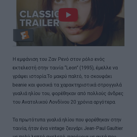
Η εμφάνιση του Ζαν Ρενό στον ρόλο ενός
εκτελεστή στην ταινία “Leon” (1995), έμελλε να
γράψει ιστορία.Το μακρύ παλτό, το σκουφάκι
beanie και φυσικά τα χαρακτηριστικά στρογγυλά
γυαλιά ηλίου του, φορέθηκαν από πολλούς άνδρες
του Ανατολικού Λονδίνου 20 χρόνια αργότερα.
Τα πρωτότυπα γυαλιά ηλίου που φορέθηκαν στην
ταινία, ήταν ένα vintage ζευγάρι Jean-Paul Gaultier
με πολύ λεπτό σκελετό, παρόμοια με αυτά που