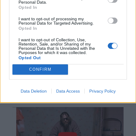
Personal Data.
Opted In
I want to opt-out of processing my
Personal Data for Targeted Advertising.
Opted In
I want to opt-out of Collection, Use,
Retention, Sale, and/or Sharing of my
Personal Data that Is Unrelated with the
Purposes for which it was collected.
Opted Out
CONFIRM
Data Deletion
Data Access
Privacy Policy
The Big Lebowski – Vuarnet 03