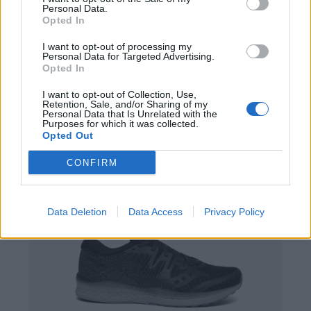
Personal Data.
Opted In
I want to opt-out of processing my
Personal Data for Targeted Advertising.
Opted In
I want to opt-out of Collection, Use,
Retention, Sale, and/or Sharing of my
Personal Data that Is Unrelated with the
Purposes for which it was collected.
Opted Out
Saucony Liberty ISO 2
CONFIRM
Data Deletion
Data Access
Privacy Policy