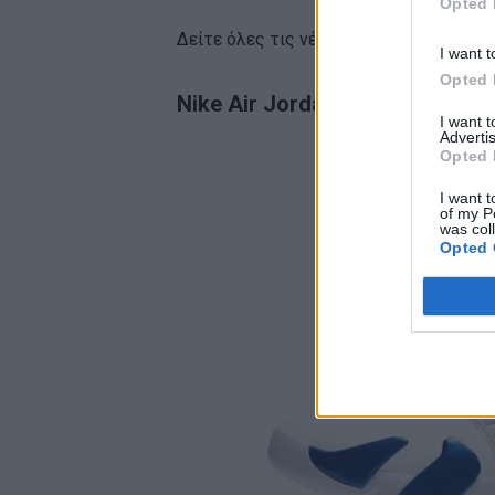
Opted 
Δείτε όλες τις νέες κυκλοφορίες παρα
I want t
Opted 
Nike Air Jordan 14 Hyper Royal
I want 
Advertis
Opted 
I want t
of my P
was col
Opted 