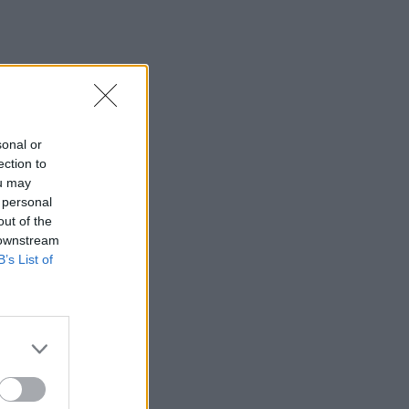
sonal or
ection to
ou may
 personal
out of the
 downstream
B’s List of