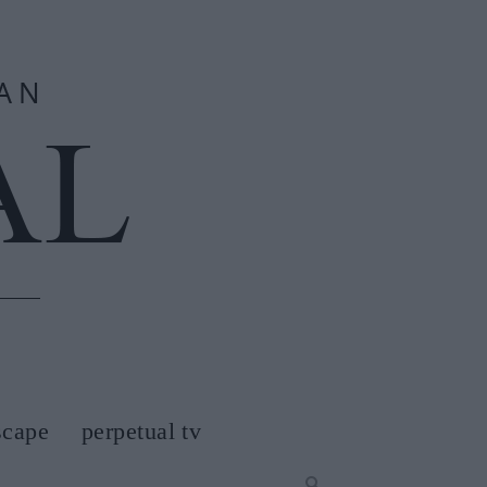
scape
perpetual tv