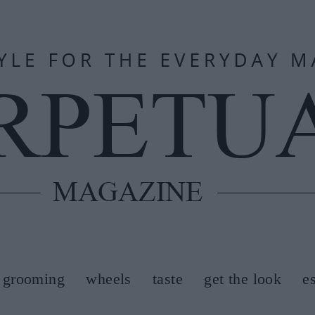
grooming
wheels
taste
get the look
e