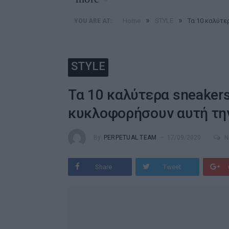
»
»
Home
STYLE
Τα 10 καλύτε
YOU ARE AT:
STYLE
Τα 10 καλύτερα sneakers
κυκλοφορήσουν αυτή τη
By
PERPETUAL TEAM
17/09/2020
N
Share
Tweet