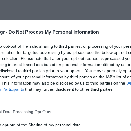
gr -
Do Not Process My Personal Information
to opt-out of the sale, sharing to third parties, or processing of your per
formation for targeted advertising by us, please use the below opt-out s
r selection. Please note that after your opt-out request is processed y
eing interest-based ads based on personal information utilized by us or
, το οποίο αποτελεί την κορυφαία ανανεωμένη
disclosed to third parties prior to your opt-out. You may separately opt-
owerwall του 2006, αλλά και το Stan Smith από
losure of your personal information by third parties on the IAB’s list of
Wars, το οποίο παίρνει έμπνευση από τον Λουκ
. This information may also be disclosed by us to third parties on the
IA
Participants
that may further disclose it to other third parties.
αλος Τζεντάι και ήρωας της Επαναστατικής
l Data Processing Opt Outs
ιαίτερα sneakers, από την συνεργασία της adidas
o opt-out of the Sharing of my personal data.