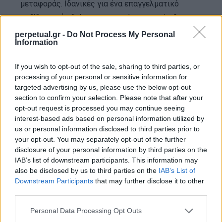
μεταφοράς. Ιδανικές για ένα επαγγελματικό
ταξίδι μικρής διάρκειασ, ο τσάντες αυτές θα
χωρέσουν εύκολα όλα όσα χρειάζεστε για ένα
perpetual.gr -
Do Not Process My Personal
Information
σαββατοκύριακο μακριά, ή για μερικές εργάσιμες
μέρες που επισκέπτεστε απομακρυσμένες
If you wish to opt-out of the sale, sharing to third parties, or
αίθουσες συνεδριάσεων.
processing of your personal or sensitive information for
targeted advertising by us, please use the below opt-out
section to confirm your selection. Please note that after your
Η Eastpak είναι ο αρχηγός στη λειτουργική
opt-out request is processed you may continue seeing
κατηγορία σε μαύρο denim, διαθέτει ρόδες και
interest-based ads based on personal information utilized by
us or personal information disclosed to third parties prior to
φερμουάρ για ασφαλή ταξίδια. Η Smythson
your opt-out. You may separately opt-out of the further
κερδίζει στο θέμα στυλ με την Burlington Striped
disclosure of your personal information by third parties on the
Full-Grain holdall – που δημιουργήθηκε για να
IAB’s list of downstream participants. This information may
also be disclosed by us to third parties on the
IAB’s List of
γεράσει με στυλ. Αν ψάχνετε για κάτι μικρότερο, η
Downstream Participants
that may further disclose it to other
1926 Heritage Duffle της Montblanc προσφέρει
third parties.
τόσο κομψότητα όσο και απλότητα.
Personal Data Processing Opt Outs