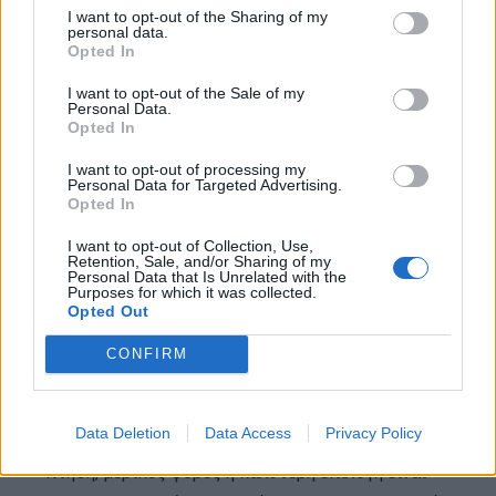
I want to opt-out of the Sharing of my
personal data.
Opted In
I want to opt-out of the Sale of my
Personal Data.
Opted In
I want to opt-out of processing my
Personal Data for Targeted Advertising.
Opted In
I want to opt-out of Collection, Use,
Retention, Sale, and/or Sharing of my
Personal Data that Is Unrelated with the
Purposes for which it was collected.
Opted Out
Βαλίτσα μεταφοράς
CONFIRM
Φυσικά, αν και προσπαθούμε να μειώσουμε το
μέγεθος, αποφεύγοντας τις βαλίτσες και
Data Deletion
Data Access
Privacy Policy
επιλέγοντας να πάρουμε χειραποσκευές στην
πτήση, μερικές φορές η καλύτερη επιλογή είναι