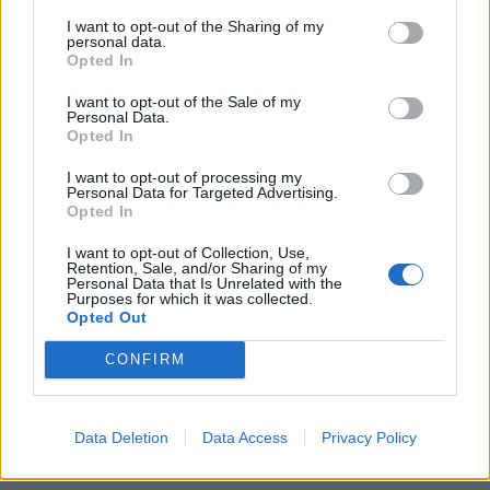
45 δολάρια αυτή την στιγμή στην Amazon ανάλογα
I want to opt-out of the Sharing of my
με το χρώμα και το μέγεθος που θα επιλέξετε.
personal data.
Opted In
I want to opt-out of the Sale of my
Αν λοιπόν ψάχνετε ένα ζευγάρι παντόφλες που θα
Personal Data.
κρατήσει τα πόδια σας ζεστά αυτό το lockdown ή
Opted In
θέλετε να κάνετε ένα εύχρηστο δώρο, οι
Skechers
I want to opt-out of processing my
Personal Data for Targeted Advertising.
Bobs Ice Angel Slippers
είναι η ιδανική επιλογή!
Opted In
I want to opt-out of Collection, Use,
Retention, Sale, and/or Sharing of my
Personal Data that Is Unrelated with the
Purposes for which it was collected.
Διαβάστε επίσης:
10+1 ρόμπες που
Opted Out
δεν θα θέλεις να βγάλεις από πάνω σου
CONFIRM
στο lockdown
Data Deletion
Data Access
Privacy Policy