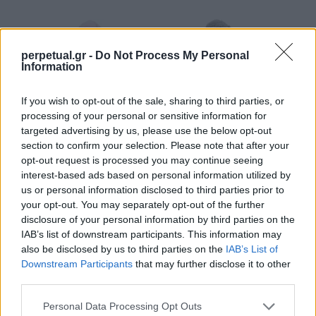
perpetual.gr -
Do Not Process My Personal
Information
If you wish to opt-out of the sale, sharing to third parties, or
processing of your personal or sensitive information for
targeted advertising by us, please use the below opt-out
section to confirm your selection. Please note that after your
opt-out request is processed you may continue seeing
interest-based ads based on personal information utilized by
us or personal information disclosed to third parties prior to
your opt-out. You may separately opt-out of the further
disclosure of your personal information by third parties on the
Μπορούν να φορεθούν τόσο σε εσωτερικούς όσο
IAB’s list of downstream participants. This information may
και σε εξωτερικούς χώρους, οπότε δεν
also be disclosed by us to third parties on the
IAB’s List of
χρειάζεται ποτέ να θυσιάσετε την άνεση σας,
Downstream Participants
that may further disclose it to other
third parties.
ακόμα και όταν βρίσκεστε εκτός σπιτιού – αν και
δεν θα σας το προτείναμε. Κοστίζουν από 35 έως
Personal Data Processing Opt Outs