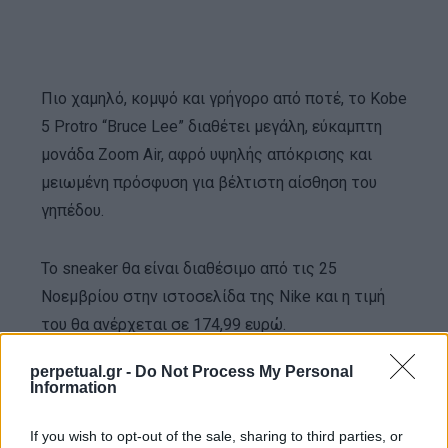
Πιο χαμηλό, κομψό και γρήγορο από ποτέ, το Kobe
5 Protro “Bruce Lee” διαθέτει μεγάλη, εύκαμπτη
μονάδα Zoom Air, αφρό υψηλής απόκρισης και
μειωμένη πρόσφυση για βέλτιστη αίσθηση του
γηπέδου.
Το sneaker θα είναι διαθέσιμο από τις 25
Νοεμβρίου στην ιστοσελίδα της Nike και η τιμή
του θα ανέρχεται σε 174,99 ευρώ.
perpetual.gr -
Do Not Process My Personal
Information
If you wish to opt-out of the sale, sharing to third parties, or