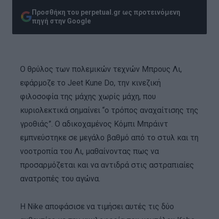
Προσθήκη του perpetual.gr ως προτεινόμενη
πηγή στην Google
Ο θρύλος των πολεμικών τεχνών Μπρους Λι,
εφάρμοζε το Jeet Kune Do, την κινεζική
φιλοσοφία της μάχης χωρίς μάχη, που
κυριολεκτικά σημαίνει “ο τρόπος αναχαίτισης της
γροθιάς”. Ο αδικοχαμένος Κόμπι Μπράιντ
εμπνεύστηκε σε μεγάλο βαθμό από το στυλ και τη
νοοτροπία του Λι, μαθαίνοντας πως να
προσαρμόζεται και να αντιδρά στις αστραπιαίες
ανατροπές του αγώνα.
Η Nike αποφάσισε να τιμήσει αυτές τις δύο