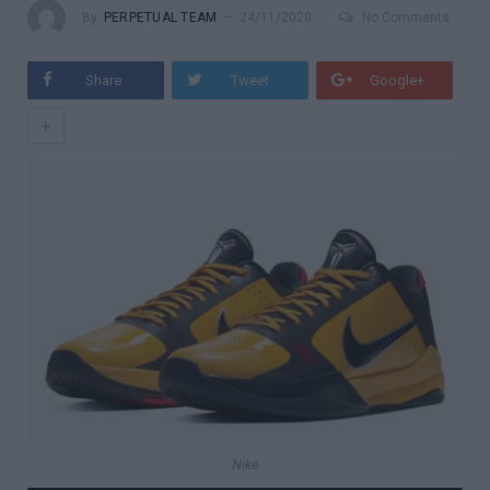
By
PERPETUAL TEAM
24/11/2020
No Comments
Share
Tweet
Google+
+
Nike