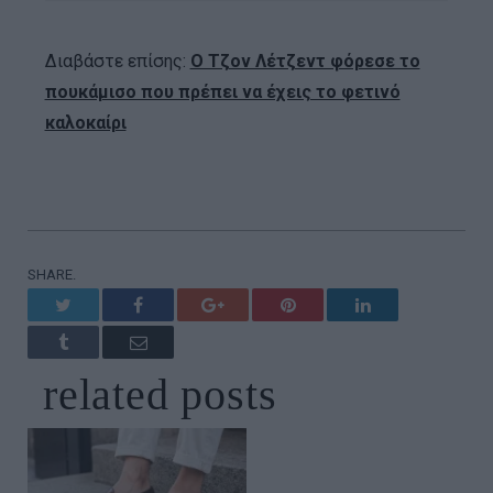
Διαβάστε επίσης:
Ο Τζον Λέτζεντ φόρεσε το
πουκάμισο που πρέπει να έχεις το φετινό
καλοκαίρι
SHARE.
Twitter
Facebook
Google+
Pinterest
LinkedIn
Tumblr
Email
related
posts