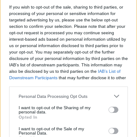
If you wish to opt-out of the sale, sharing to third parties, or
processing of your personal or sensitive information for
targeted advertising by us, please use the below opt-out
section to confirm your selection. Please note that after your
opt-out request is processed you may continue seeing
interest-based ads based on personal information utilized by
us or personal information disclosed to third parties prior to
your opt-out. You may separately opt-out of the further
disclosure of your personal information by third parties on the
Courtesy Lacoste
IAB’s list of downstream participants. This information may
also be disclosed by us to third parties on the
IAB’s List of
Σύμφωνα με τον Mars, η νέα συλλογή με τίτλο
Downstream Participants
that may further disclose it to other
third parties.
Lacoste x Ricky Regal, περιλαμβάνει κομμάτια που
ο ίδιος θα ήθελε να φορέσει, και μάλιστα εχει
Personal Data Processing Opt Outs
δηλώσει πως θέλει κάθε άντρας που θα τα
I want to opt-out of the Sharing of my
φορέσει να νιώθει ότι είναι ο πιο όμορφος άντρας
personal data.
Opted In
σε ένα πάρτι. Ο τύπος που δεν προσπαθεί πολύ
σκληρά για να ξεχωρίσει με το στυλ του.
I want to opt-out of the Sale of my
Personal Data.