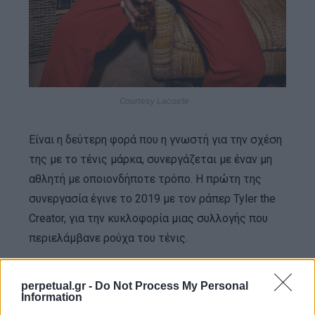
Courtesy Lacoste
Είναι η δεύτερη φορά που η γνωστή για την σχέση
της με το τένις μάρκα, συνεργάζεται με έναν μη
αθλητή με οποιονδήποτε τρόπο. Η πρώτη της
συνεργασία έγινε το 2019 με τον ράπερ Tyler the
Creator, για την κυκλοφορία μιας συλλογής που
περιελάμβανε ρούχα του τένις.
perpetual.gr -
Do Not Process My Personal
Information