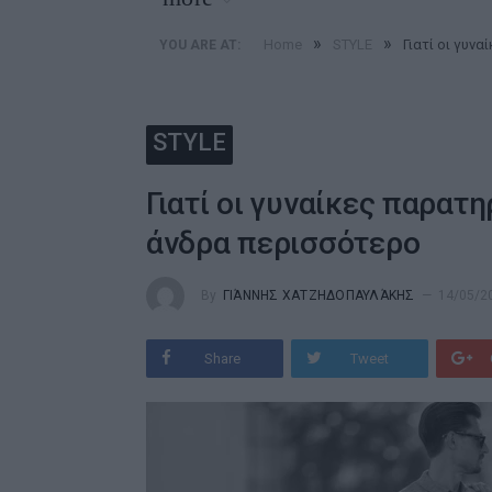
»
»
Home
STYLE
Γιατί οι γυν
YOU ARE AT:
STYLE
Γιατί οι γυναίκες παρατ
άνδρα περισσότερο
By
ΓΙΆΝΝΗΣ ΧΑΤΖΗΔΟΠΑΥΛΆΚΗΣ
14/05/2
Share
Tweet