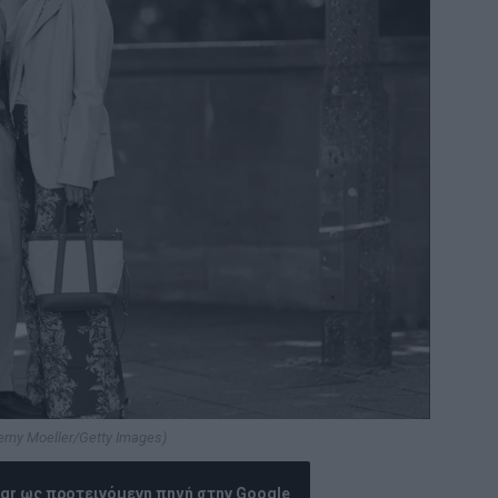
remy Moeller/Getty Images)
.gr ως προτεινόμενη πηγή στην Google