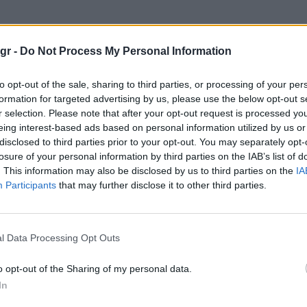
gr -
Do Not Process My Personal Information
χνά μοιάζει σαν να ζητά επιβεβαίωση. Ένα ακριβό
to opt-out of the sale, sharing to third parties, or processing of your per
ν όλη την προσοχή, ρούχα που μοιάζουν βγαλμένα
formation for targeted advertising by us, please use the below opt-out s
ματική προσωπικότητα. Τίποτα από αυτά δεν είναι
r selection. Please note that after your opt-out request is processed y
eing interest-based ads based on personal information utilized by us or
νται… too noisy.
disclosed to third parties prior to your opt-out. You may separately opt-
losure of your personal information by third parties on the IAB’s list of
. This information may also be disclosed by us to third parties on the
IA
Participants
that may further disclose it to other third parties.
τικό σε έναν άνδρα που φορά ένα σκούρο T-shirt,
ρι παπούτσια χωρίς να μοιάζει ότι πέρασε δύο
l Data Processing Opt Outs
ει ότι προσπαθεί να γίνει αντιληπτός. Δείχνει
o opt-out of the Sharing of my personal data.
του.
In