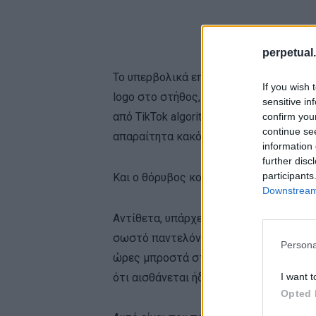
perpetual.
Το υπερβολικά επιμελημένο ντύσιμο συ
If you wish 
logo στο στήθος, sneakers που τραβού
sensitive in
από TikTok algorithm και όχι από πραγ
confirm you
continue se
απαραίτητα κακό. Απλώς συνήθως φαίνο
information 
further disc
participants
Και ο θόρυβος κουράζει.
Downstream 
Αντίθετα, υπάρχει κάτι σχεδόν σαγηνευ
σωστό παντελόνι και ένα καθαρό ζευγά
Persona
ώρες μπροστά στον καθρέφτη. Δεν δείχν
I want t
ότι αισθάνεται ήδη άνετα με τον εαυτό 
Opted 