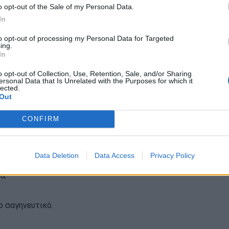
o opt-out of the Sale of my Personal Data.
In
d που φορούσε ένας άνδρας. Θυμούνται όμως πώς
to opt-out of processing my Personal Data for Targeted
λ του έμοιαζε φυσικό ή αν φαινόταν σαν costume
ing.
In
ρόλο.
o opt-out of Collection, Use, Retention, Sale, and/or Sharing
ersonal Data that Is Unrelated with the Purposes for which it
lected.
εν τραβά προσοχή επειδή είναι ακριβό. Τραβά
Out
ος.
CONFIRM
ι αποκτήσει τόσο μεγάλη δύναμη τα τελευταία
 απέναντι στην προσωπικότητα. Τη συμπληρώνει.
Data Deletion
Data Access
Privacy Policy
ένα καλό παλτό δεν προσπαθούν να γίνουν το
α.
ο σαγηνευτικό.