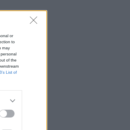
sonal or
ection to
ou may
 personal
out of the
 downstream
B’s List of