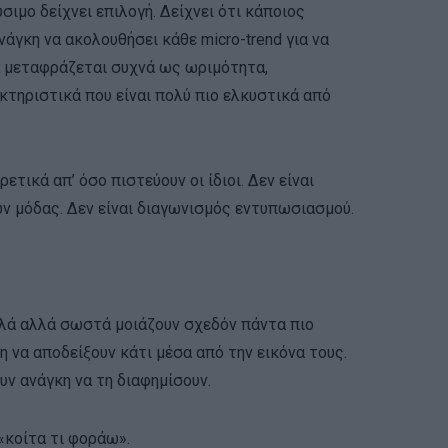
σιμο δείχνει επιλογή. Δείχνει ότι κάποιος
ανάγκη να ακολουθήσει κάθε micro-trend για να
τα μεταφράζεται συχνά ως ωριμότητα,
τηριστικά που είναι πολύ πιο ελκυστικά από
ετικά απ’ όσο πιστεύουν οι ίδιοι. Δεν είναι
ων μόδας. Δεν είναι διαγωνισμός εντυπωσιασμού.
απλά αλλά σωστά μοιάζουν σχεδόν πάντα πιο
η να αποδείξουν κάτι μέσα από την εικόνα τους.
υν ανάγκη να τη διαφημίσουν.
 «κοίτα τι φοράω».