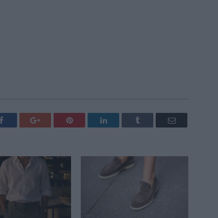
Facebook
Google+
Pinterest
LinkedIn
Tumblr
Email