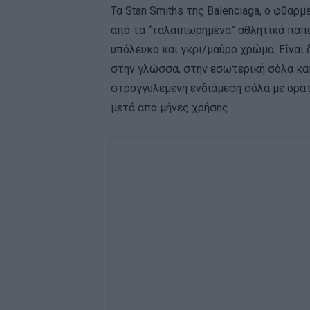
Τα Stan Smiths της Balenciaga, ο φθαρ
από τα “ταλαιπωρημένα” αθλητικά παπού
υπόλευκο και γκρι/μαύρο χρώμα. Είναι
στην γλώσσα, στην εσωτερική σόλα και
στρογγυλεμένη ενδιάμεση σόλα με ορατ
μετά από μήνες χρήσης.