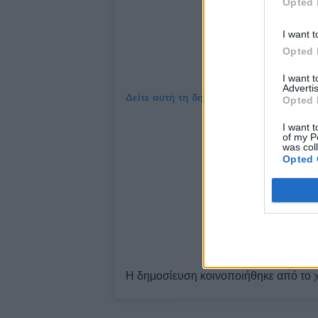
Opted 
I want t
Opted 
I want 
Advertis
Δείτε αυτή τη δημοσίευση στο Instagra
Opted 
I want t
of my P
was col
Opted 