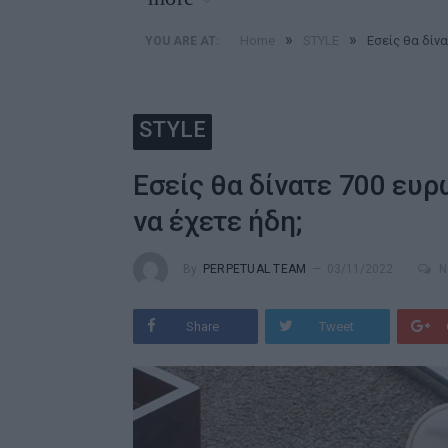
»
»
Home
STYLE
Εσείς θα δίνα
YOU ARE AT:
STYLE
Εσείς θα δίνατε 700 ευρ
να έχετε ήδη;
By
PERPETUAL TEAM
03/11/2022
N
Share
Tweet