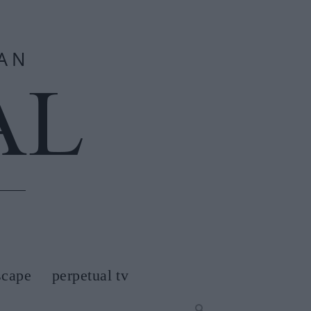
scape
perpetual tv