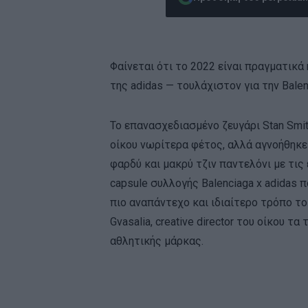
Φαίνεται ότι το 2022 είναι πραγματικά
της adidas — τουλάχιστον για την Balen
To επανασχεδιασμένο ζευγάρι Stan Smi
οίκου νωρίτερα φέτος, αλλά αγνοήθηκ
φαρδύ και μακρύ τζιν παντελόνι με τις 
capsule συλλογής Balenciaga x adidas 
πιο αναπάντεχο και ιδιαίτερο τρόπο τ
Gvasalia, creative director του οίκου τ
αθλητικής μάρκας.