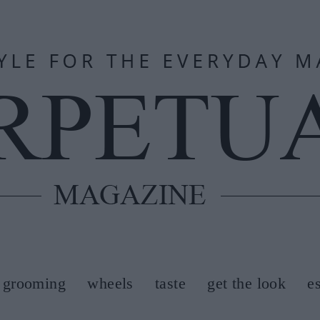
grooming
wheels
taste
get the look
e