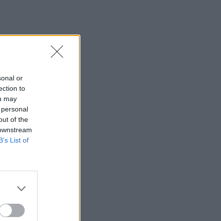
sonal or
ection to
ou may
 personal
out of the
 downstream
B’s List of