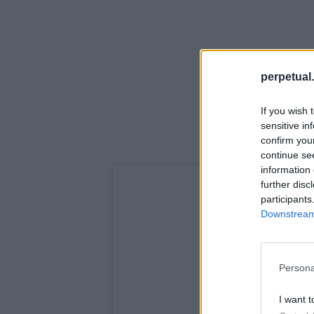
perpetual.
If you wish 
sensitive in
confirm you
continue se
information 
further disc
participants
Downstream 
Persona
I want t