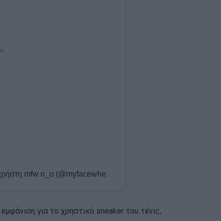
m.
Η δημοσίευση κοινοποιήθηκε από το χρήστη mfw o_o (@myfacewheno_o)
 εμφάνιση για το χρηστικό sneaker του τένις,