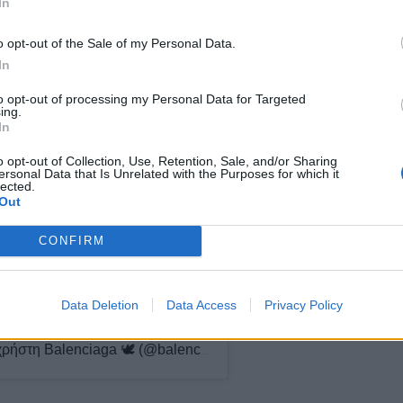
In
o opt-out of the Sale of my Personal Data.
In
to opt-out of processing my Personal Data for Targeted
ing.
m.
In
o opt-out of Collection, Use, Retention, Sale, and/or Sharing
ersonal Data that Is Unrelated with the Purposes for which it
lected.
Out
CONFIRM
Data Deletion
Data Access
Privacy Policy
Η δημοσίευση κοινοποιήθηκε από το χρήστη Balenciaga 🕊 (@balenciaga)