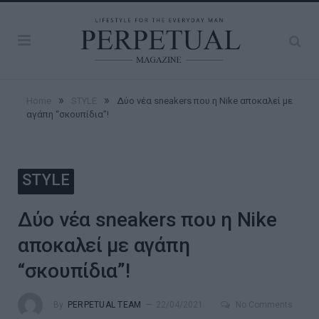
»
»
Home
STYLE
Δύο νέα sneakers που η Nike αποκαλεί με
αγάπη “σκουπίδια”!
STYLE
Δύο νέα sneakers που η Nike
αποκαλεί με αγάπη
“σκουπίδια”!
By
PERPETUAL TEAM
22/04/2021
No Comments