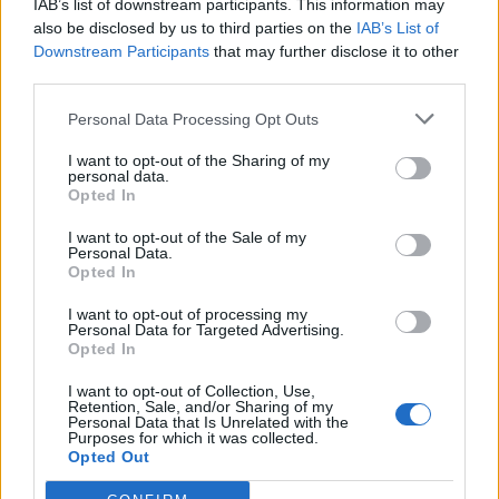
IAB’s list of downstream participants. This information may
also be disclosed by us to third parties on the
IAB’s List of
Downstream Participants
that may further disclose it to other
third parties.
Personal Data Processing Opt Outs
I want to opt-out of the Sharing of my
© Taylor Hill / Getty Images / Ideal Image
personal data.
Opted In
Έτσι, αντί να επιλέξει να φορέσει ένα μαύρο
I want to opt-out of the Sale of my
σμόκιν όπως έκανε ο Μπραντ Πιτ, ή ένα κίτρινο
Personal Data.
Opted In
όπως ο Τσάρλι Πουθ, ο Κάνιε έκανε την διαφορά –
επειδή φυσικά είναι ο Κάνιε – φορώντας ένα
I want to opt-out of processing my
Personal Data for Targeted Advertising.
δερμάτινο κοστούμι το οποίο κούμπωνε στο πλάι
Opted In
και το συνδύασε με ένα ζευγάρι σουέτ μποτάκια,
I want to opt-out of Collection, Use,
Retention, Sale, and/or Sharing of my
μια χρυσή αλυσίδα και αρκετά χρυσά δαχτυλίδια.
Personal Data that Is Unrelated with the
Purposes for which it was collected.
Opted Out
Σίγουρα ήταν μια εμφάνιση που έκλεψε τις