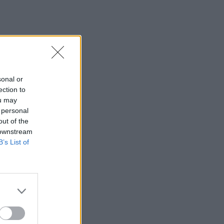
sonal or
ection to
ou may
 personal
out of the
 downstream
B’s List of