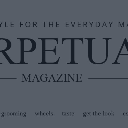
grooming
wheels
taste
get the look
e