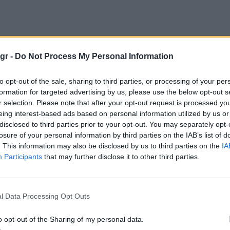
gr -
Do Not Process My Personal Information
ία και ψάχνετε ένα sneaker που θα σας
to opt-out of the sale, sharing to third parties, or processing of your per
ν θα είναι πολύ σφιχτό και γενικά θα είναι
formation for targeted advertising by us, please use the below opt-out s
ερικά από τα πιο άνετα παπούτσια που
r selection. Please note that after your opt-out request is processed y
eing interest-based ads based on personal information utilized by us or
disclosed to third parties prior to your opt-out. You may separately opt-
losure of your personal information by third parties on the IAB’s list of
. This information may also be disclosed by us to third parties on the
IA
Participants
that may further disclose it to other third parties.
l Data Processing Opt Outs
o opt-out of the Sharing of my personal data.