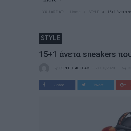
»
»
Home
STYLE
15+1 άνετα s
YOU ARE AT:
STYLE
15+1 άνετα sneakers πο
By
PERPETUAL TEAM
21/10/2020
N
Share
Tweet