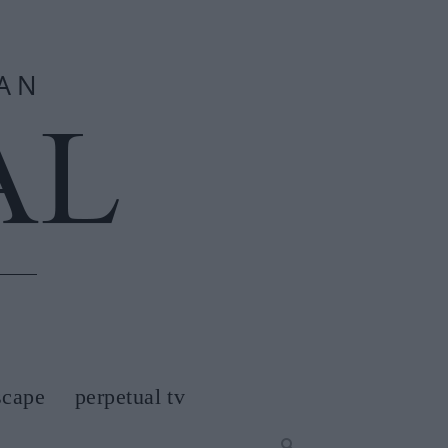
scape
perpetual tv