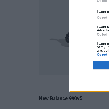
Opted 
I want t
Opted 
I want 
Advertis
Opted 
I want t
of my P
was col
Opted 
New Balance 990v5