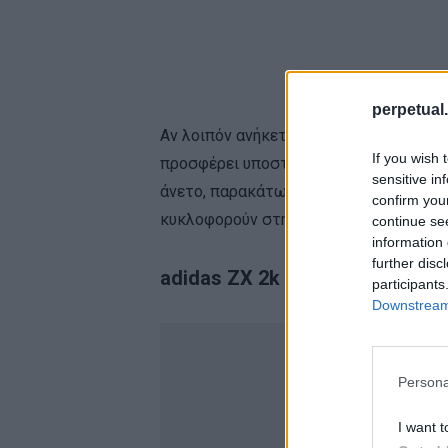
perpetual.
Αν λοιπόν ανήκετε σε αυτή την κατηγορ
If you wish 
προσφέρει υποστήριξη όλη την ημέρα, δε
sensitive in
άνετο, παρακάτω σας παρουσιάζουμε μ
confirm you
κυκλοφορούν στην αγορά.
continue se
information 
further disc
adidas ZX 2k 4D
participants
Downstream 
Persona
I want t